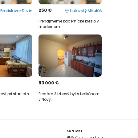
250 €
Bratislava-Devín
Liptovský Mikuláš
Prenajmeme kadernícke kreslo v
modernom
93 000 €
yt pri stanici s
Predám 3 izbový byt s balkónom
v Nový...
KONTAKT
FIMM Consult, spol. s r.o.