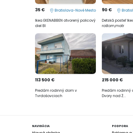
35 €
90 €
Bratislava-Nové Mesto
Bratis
Ikea EKENABBEN otvorený policový
Detská posteľ Ik
diel BI
roštom,matr
113 500 €
215 000 €
Predám rodinný dom v
Predám rodinný 
Tvrdošovciach
Dvory nad Ž...
NAVIGÁCIA
PODPORA
Hlavná stránka
Reklama a b