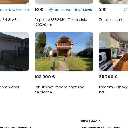
10 €
3 €
lava-Nové Mesto
Bratislava-Nové Mesto
ea SNIGLAR s
2x police BERGSHULT ikea biele
Založenie s.r.o.
120X20cm
103 000 €
88 700 €
dom v obci
Exkluzívne! Predám chatu na
Predám 2 izbový b
celoročné...
ba...
INFORMÁCIE
iznis partnerstvá
Podmienky používania