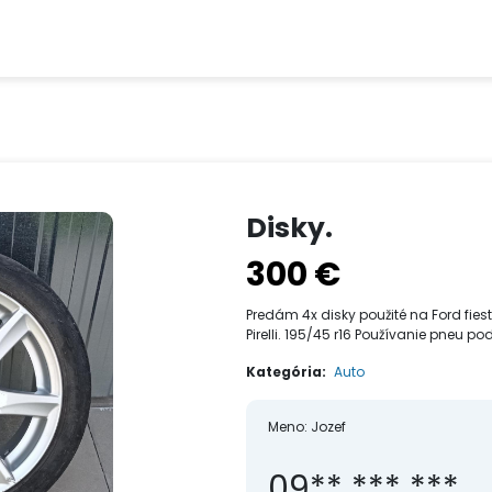
Disky.
300 €
Predám 4x disky použité na Ford fies
Pirelli. 195/45 r16 Používanie pneu
Kategória:
Auto
Meno:
Jozef
09** *** ***