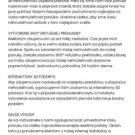
že nehnuteľnosť úspešne predáte. Preto by sme Vám radi ponúkli
naše know-how a pripravili inzerát, ktorý dokáže zaujať hneď na
prvý pohľad. Našimi fotoaparátmi zachytíme to najkrajšie čo
Vaša nehnuteľnosť ponúka. Urobíme všetko, aby sme Vašu
nehnuteľnosť ukázali v tom najlepšom svetle.
VYTVORENIE 360° VIRTUÁLNEJ PREHLIADKY
Niektorým záujemcom už ani fotky nestačia. Čas je pre nich
natoľko vzácny, že si veľmi dobre zvážia, kam sa pôjdu pozrieť
osobne. Spolu so zaradením Vašej nehnuteľnosti do našej
ponuky, získate zadarmo 360º virtuálnu prehliadku, vďaka ktorej
sa môžu záujemcovia po Vašej nehnuteľnosti doslovne
poprechádzať. Jednoducho, pohodlne, 24 hodím denne.
INTERAKTÍVNY 3D PÔDORYS
Aby záujemcovia nadobudli čo najlepšiu predstavu o dispozícii
nehnuteľnosti, vypracujeme Vám zadarmo aj interaktívny 3D
pôdorys. A to aj v prípade nezariadeného bytu či holobytu.
Vytvorenie vizualizácie so zariadením pre nás totiž nie je žiadny
problém.
ĎALŠIE VÝHODY
Ak sa rozhodnete s nami spolupracovať, umiestnime Vašu
ponuku na všetky najnavštevovanejšie realitné portály. Okrem
toho ju ponúkneme klientom z našej internej databázy a