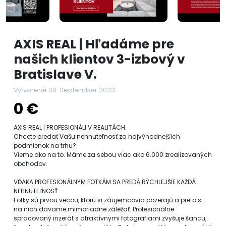
AXIS REAL | Hľadáme pre
našich klientov 3-izbový v
Bratislave V.
Vytvorené 30. September 2023
0 €
AXIS REAL | PROFESIONÁLI V REALITÁCH.
Chcete predať Vašu nehnuteľnosť za najvýhodnejších
podmienok na trhu?
Vieme ako na to. Máme za sebou viac ako 6.000 zrealizovaných
obchodov.
VĎAKA PROFESIONÁLNYM FOTKÁM SA PREDÁ RÝCHLEJŠIE KAŽDÁ
NEHNUTEĽNOSŤ
Fotky sú prvou vecou, ktorú si záujemcovia pozerajú a preto si
na nich dávame mimoriadne záležať. Profesionálne
spracovaný inzerát s atraktívnymi fotografiami zvyšuje šancu,