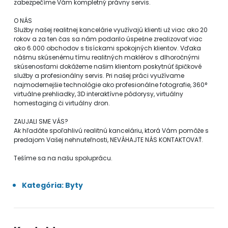
zabezpečíme Vám kompletný právny servis.
O NÁS
Služby našej realitnej kancelárie využívajú klienti už viac ako 20
rokov a za ten čas sa nám podarilo úspešne zrealizovať viac
ako 6.000 obchodov s tisíckami spokojných klientov. Vďaka
nášmu skúsenému tímu realitných maklérov s dlhoročnými
skúsenosťami dokážeme našim klientom poskytnúť špičkové
služby a profesionálny servis. Pri našej práci využívame
najmodernejšie technológie ako profesionálne fotografie, 360°
virtuálne prehliadky, 3D interaktívne pôdorysy, virtuálny
homestaging či virtuálny dron.
ZAUJALI SME VÁS?
Ak hľadáte spoľahlivú realitnú kanceláriu, ktorá Vám pomôže s
predajom Vašej nehnuteľnosti, NEVÁHAJTE NÁS KONTAKTOVAŤ.
Tešíme sa na našu spoluprácu.
Kategória: Byty