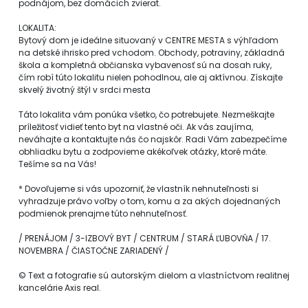
podnájom, bez domácich zvierat.
LOKALITA:
Bytový dom je ideálne situovaný v CENTRE MESTA s výhľadom
na detské ihrisko pred vchodom. Obchody, potraviny, základná
škola a kompletná občianska vybavenosť sú na dosah ruky,
čím robí túto lokalitu nielen pohodlnou, ale aj aktívnou. Získajte
skvelý životný štýl v srdci mesta
Táto lokalita vám ponúka všetko, čo potrebujete. Nezmeškajte
príležitosť vidieť tento byt na vlastné oči. Ak vás zaujíma,
neváhajte a kontaktujte nás čo najskôr. Radi Vám zabezpečíme
obhliadku bytu a zodpovieme akékoľvek otázky, ktoré máte.
Tešíme sa na Vás!
* Dovoľujeme si vás upozorniť, že vlastník nehnuteľnosti si
vyhradzuje právo voľby o tom, komu a za akých dojednaných
podmienok prenajme túto nehnuteľnosť.
/ PRENÁJOM / 3-IZBOVÝ BYT / CENTRUM / STARÁ ĽUBOVŇA / 17.
NOVEMBRA / ČIASTOČNE ZARIADENÝ /
© Text a fotografie sú autorským dielom a vlastníctvom realitnej
kancelárie Axis real.