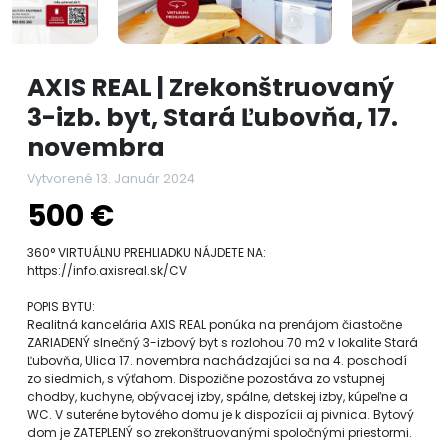
AXIS REAL | Zrekonštruovaný
3-izb. byt, Stará Ľubovňa, 17.
novembra
Vytvorené 13. Január 2024
500 €
360° VIRTUÁLNU PREHLIADKU NÁJDETE NA:
https://info.axisreal.sk/CV
POPIS BYTU:
Realitná kancelária AXIS REAL ponúka na prenájom čiastočne
ZARIADENÝ slnečný 3-izbový byt s rozlohou 70 m2 v lokalite Stará
Ľubovňa, Ulica 17. novembra nachádzajúci sa na 4. poschodí
zo siedmich, s výťahom. Dispozične pozostáva zo vstupnej
chodby, kuchyne, obývacej izby, spálne, detskej izby, kúpeľne a
WC. V suteréne bytového domu je k dispozícii aj pivnica. Bytový
dom je ZATEPLENÝ so zrekonštruovanými spoločnými priestormi.