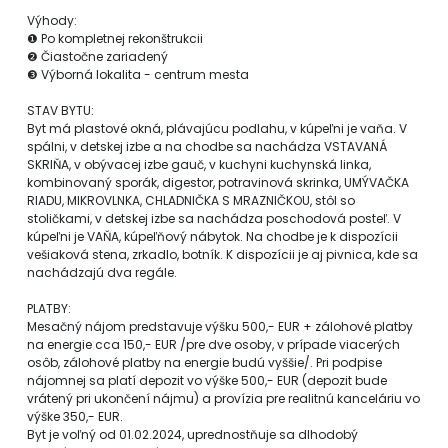
Výhody:
❶ Po kompletnej rekonštrukcii
❷ Čiastočne zariadený
❸ Výborná lokalita - centrum mesta
STAV BYTU:
Byt má plastové okná, plávajúcu podlahu, v kúpeľni je vaňa. V
spálni, v detskej izbe a na chodbe sa nachádza VSTAVANÁ
SKRIŇA, v obývacej izbe gauč, v kuchyni kuchynská linka,
kombinovaný sporák, digestor, potravinová skrinka, UMÝVAČKA
RIADU, MIKROVLNKA, CHLADNIČKA S MRAZNIČKOU, stôl so
stoličkami, v detskej izbe sa nachádza poschodová posteľ. V
kúpeľni je VAŇA, kúpeľňový nábytok. Na chodbe je k dispozícii
vešiaková stena, zrkadlo, botník. K dispozícii je aj pivnica, kde sa
nachádzajú dva regále.
PLATBY:
Mesačný nájom predstavuje výšku 500,- EUR + zálohové platby
na energie cca 150,- EUR /pre dve osoby, v prípade viacerých
osôb, zálohové platby na energie budú vyššie/. Pri podpise
nájomnej sa platí depozit vo výške 500,- EUR (depozit bude
vrátený pri ukončení nájmu) a provízia pre realitnú kanceláriu vo
výške 350,- EUR.
Byt je voľný od 01.02.2024, uprednostňuje sa dlhodobý