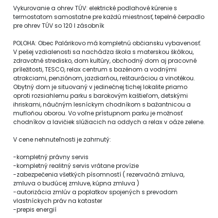
Vykurovanie a ohrev TÚV: elektrické podlahové kúrenie s
termostatom samostatne pre každú miestnosť, tepelné čerpadlo
pre ohrev TÚV so 120 l zásobník
POLOHA: Obec Palárikovo má kompletnú občiansku vybavenosť.
V pešej vzdialenosti sa nachádza škola s materskou škôlkou,
zdravotné stredisko, dom kultúry, obchodný dom aj pracovné
príležitosti, TESCO, relax centrum s bazénom a vodnými
atrakciami, penziónom, jazdiarňou, reštauráciou a vinotékou.
Obytný dom je situovaný v jedinečnej tichej lokalite priamo
oproti rozsiahlemu parku s barokovým kaštieľom, detskými
ihriskami, náučným lesníckym chodníkom s bažantnicou a
mufloňou oborou. Vo voľne prístupnom parku je možnosť
chodníkov a lavičiek slúžiacich na oddych a relax v oáze zelene.
V cene nehnuteľnosti je zahrnutý:
-kompletný právny servis
-kompletný realitný servis vrátane provízie
-zabezpečenia všetkých písomností ( rezervačná zmluva,
zmluva o budúcej zmluve, kúpna zmluva )
-autorizácia zmlúv a poplatkov spojených s prevodom
vlastníckych práv na kataster
-prepis energií