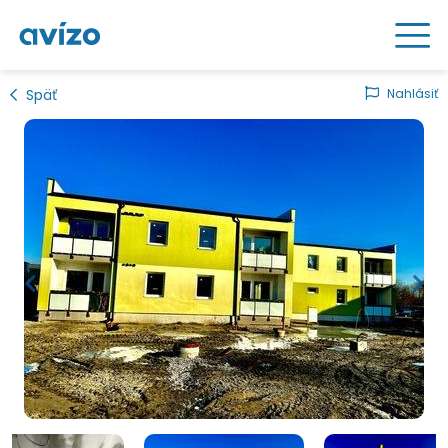
Späť
Nahlásiť