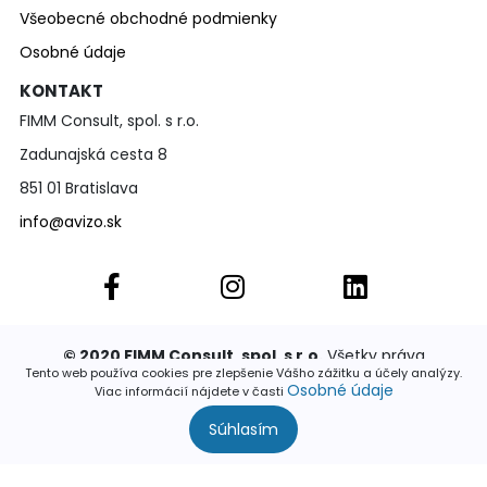
Všeobecné obchodné podmienky
Osobné údaje
KONTAKT
FIMM Consult, spol. s r.o.
Zadunajská cesta 8
851 01 Bratislava
info@avizo.sk
© 2020 FIMM Consult, spol. s r.o.
Všetky práva
vyhradené. Publikovať a rozširovať akúkoľvek časť
Tento web používa cookies pre zlepšenie Vášho zážitku a účely analýzy.
Osobné údaje
stránok je povolené výhradne so súhlasom
Viac informácií nájdete v časti
Súhlasím