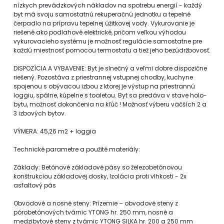
nízkych prevádzkových nákladov na spotrebu energií - každý
byt má svoju samostatnú rekuperačnú jednotku a tepelné
čerpadlo na prípravu tepelnej úžitkovej vody. Vykurovanie je
riešené ako podlahové elektrické, pričom veľkou výhodou
vykurovacieho systému je možnosť regulácie samostatne pre
každú miestnosť pomocou termostatu a tiež jeho bezúdržbovosť.
DISPOZÍCIA A VYBAVENIE: Byt je slnečný a veľmi dobre dispozične
riešený. Pozostáva z priestrannej vstupnej chodby, kuchyne
spojenou s obývacou izbou z ktorej je výstup na priestrannú
loggiu, spálne, kúpelne s toaletou. Byt sa predáva v stave holo-
bytu, možnosť dokončenia na kľúč ! Možnosť výberu väčších 2 a
3 izbových bytov.
VÝMERA: 45,26 m2 + loggia
Technické parametre a použité materiály:
Základy: Betónové základové pásy so železobetónovou
konštrukciou základovej dosky, Izolácia proti vlhkosti - 2x
asfaltový pás
Obvodové a nosné steny: Prízemie – obvodové steny z
pórobetónových tvárnic YTONG hr. 250 mm, nosné a
medzibytové steny z tvárnic YTONG SILKA hr. 200 a 250 mm