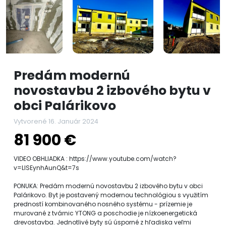
Predám modernú
novostavbu 2 izbového bytu v
obci Palárikovo
Vytvorené 16. Január 2024
81 900 €
VIDEO OBHLIADKA : https://www.youtube.com/watch?
v=LlSEynhAunQ&t=7s
PONUKA: Predám modernú novostavbu 2 izbového bytu v obci
Palárikovo. Byt je postavený modernou technológiou s využitím
predností kombinovaného nosného systému - prízemie je
murované z tvárnic YTONG a poschodie je nízkoenergetická
drevostavba. Jednotlivé byty sú úsporné z hľadiska veľmi