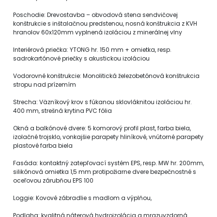
Poschodie: Drevostavba – obvodová stena sendvičovej
konštrukcie s inštalačnou predstenou, nosná konštrukcia z KVH
hranolov 60x120mm vyplnená izoláciou z minerálnej vlny
Interiérová priečka: YTONG hr. 150 mm + omietka, resp.
sadrokartónové priečky s akustickou izoláciou
Vodorovné konštrukcie: Monolitická železobetónová konštrukcia
stropu nad prízemím
Strecha: Väzníkový krov s fúkanou sklovláknitou izoláciou hr.
400 mm, strešná krytina PVC fólia
Okná a balkónové dvere: 5 komorový profil plast, farba biela,
izolačné trojsklo, vonkajšie parapety hliníkové, vnútorné parapety
plastové farba biela
Fasáda: kontaktný zatepľovací systém EPS, resp. MW hr. 200mm,
silikónová omietka 1,5 mm protipožiarne dvere bezpečnostné s
oceľovou zárubňou EPS 100
Loggie: Kovové zábradlie s madlom a výplňou,
Podlaha: kvalitná náterová hydroizolácia a mrazuvzdorná