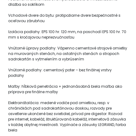
dlažba so soklíkom
Vchodové dvere do bytu: protipožiarne dvere bezpečnostné s
oceľovou zárubňou
Izolácia podlahy: EPS 100 hr. 120 mm, na poschodí EPS 100 hr. 70
mm s kročajovou nepriezvučnosťou
Vnútorné úpravy podlahy: Vápenno cementové strojové omietky
na murovaných stenách, na ostatných stenách a stropoch
sadrokartón s vytmelením a vybrúsením
Vnútorné podlahy: cementový poter – bez finálnej vrstvy
podlahy
Maľby: hĺbková penetrácia + jednonásobná biela maľba ako
príprava pre finálne maľby
Elektroinštalácia: medené vodiče pod omietkou, resp. v
chráničkách pod sadrokartónovou doskou, rozvody pre
osvetlenie ukončené bez svietidiel, prívod pre digestor. Rozvod
pre internet, kabeláž, štruktúrovaná kabeláž, internetová zásuvka
v každej obytnej miestnosti. Vypínače a zásuvky LEGRAND, farba
biela