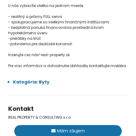
U nás vybavíte všetko na jednom mieste
- realitný a právny FULL servis
- spolupracujeme so všetkými finančnými Inštitúciami
- bezplatná ponuka financovania prostredníctvom
hypotekárneho úveru
-prerábky na kľúč
-potvrdenia pre dedičské konania!
Inzerujte cez nás! real-property.sk
Pre viac informácii a dohodnutie obhliadky kontaktujte makléra
Kategória: Byty
Kontakt
REAL PROPERTY & CONSULTING s.r.o.
Mám záujem