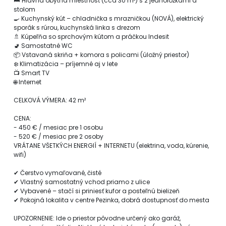
🛏 Hlavná obytná miestnosť (cca 30 m²) s 2 jednolôžkami a
stolom
🍳 Kuchynský kút – chladnička s mrazničkou (NOVÁ), elektrický
sporák s rúrou, kuchynská linka s drezom
🚿 Kúpeľňa so sprchovým kútom a práčkou Indesit
🚽 Samostatné WC
📦 Vstavaná skriňa + komora s policami (úložný priestor)
❄️ Klimatizácia – príjemné aj v lete
📺 Smart TV
🌐 Internet
CELKOVÁ VÝMERA: 42 m²
CENA:
- 450 € / mesiac pre 1 osobu
- 520 € / mesiac pre 2 osoby
VRÁTANE VŠETKÝCH ENERGIÍ + INTERNETU (elektrina, voda, kúrenie,
wifi)
✔ Čerstvo vymaľované, čisté
✔ Vlastný samostatný vchod priamo z ulice
✔ Vybavené – stačí si priniesť kufor a posteľnú bielizeň
✔ Pokojná lokalita v centre Pezinka, dobrá dostupnosť do mesta
UPOZORNENIE: Ide o priestor pôvodne určený ako garáž,