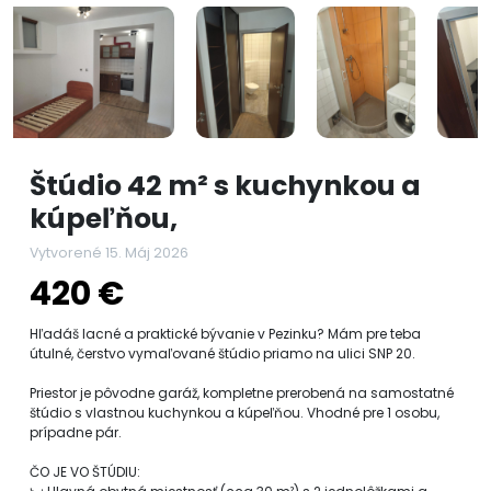
Štúdio 42 m² s kuchynkou a
kúpeľňou,
Vytvorené 15. Máj 2026
420 €
Hľadáš lacné a praktické bývanie v Pezinku? Mám pre teba
útulné, čerstvo vymaľované štúdio priamo na ulici SNP 20.
Priestor je pôvodne garáž, kompletne prerobená na samostatné
štúdio s vlastnou kuchynkou a kúpeľňou. Vhodné pre 1 osobu,
prípadne pár.
ČO JE VO ŠTÚDIU: