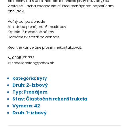
prerobený na štúdio. Niektoré technické prvky (rozvody) sú
viditeľné – treba osobne vidieť. Pred prenájmom odporúčam
obhliadku.
Voľný od: po dohode
Min. doba prenájmu: 6 mesiacov
Kaucia: 2 mesačné nájmy
Domáce zvieratá: po dohode
Realitné kancelárie prosím nekontaktovať.
📞 0905 271 772
✉ sobolicmilan@pobox.sk
Kategória: Byty
Druh: 2-izbový
Typ: Prenájom
Stav: Čiastočná rekonštrukcia
Výmera: 42
Druh: 1-izbový