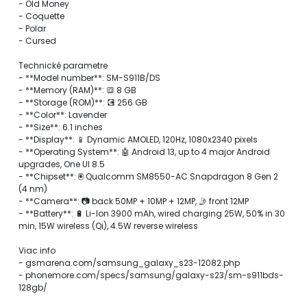
- Old Money
- Coquette
- Polar
- Cursed
Technické parametre
- **Model number**: SM-S911B/DS
- **Memory (RAM)**: 🔳 8 GB
- **Storage (ROM)**: 💽 256 GB
- **Color**: Lavender
- **Size**: 6.1 inches
- **Display**: 📱 Dynamic AMOLED, 120Hz, 1080x2340 pixels
- **Operating System**: 🤖 Android 13, up to 4 major Android
upgrades, One UI 8.5
- **Chipset**: 🖲️ Qualcomm SM8550-AC Snapdragon 8 Gen 2
(4 nm)
- **Camera**: 📷 back 50MP + 10MP + 12MP, 🤳 front 12MP
- **Battery**: 🔋 Li-Ion 3900 mAh, wired charging 25W, 50% in 30
min, 15W wireless (Qi), 4.5W reverse wireless
Viac info
- gsmarena.com/samsung_galaxy_s23-12082.php
- phonemore.com/specs/samsung/galaxy-s23/sm-s911bds-
128gb/