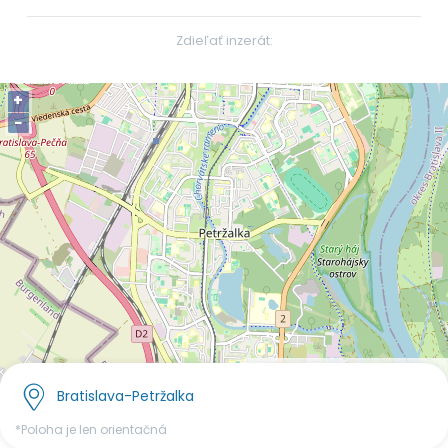
Zdieľať inzerát:
+
−
OpenStreetMap
©
contributors.
Bratislava-Petržalka
*Poloha je len orientačná