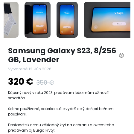
Samsung Galaxy S23, 8/256
GB, Lavender
Vytvorené 12. Jún 2026
320 €
350 €
Kúpený nový v roku 2023, predávam lebo mám už novší
smartfón.
Šetrne používané, baterka stále vydrží celý deň pri bežnom
používaní.
Dostanete k nemu základný kryt na ochranu a okrem toho
predávam aj Burga kryty: