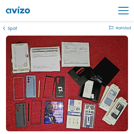
Späť
Nahlásiť