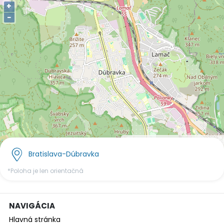
+
−
OpenStreetMap
©
contributors.
Bratislava-Dúbravka
*Poloha je len orientačná
NAVIGÁCIA
Hlavná stránka