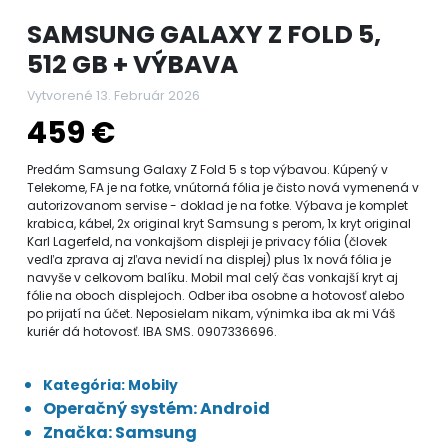
SAMSUNG GALAXY Z FOLD 5,
512 GB + VÝBAVA
Vytvorené 13. Február 2026
459 €
Predám Samsung Galaxy Z Fold 5 s top výbavou. Kúpený v
Telekome, FA je na fotke, vnútorná fólia je čisto nová vymenená v
autorizovanom servise - doklad je na fotke. Výbava je komplet
krabica, kábel, 2x original kryt Samsung s perom, 1x kryt original
Karl Lagerfeld, na vonkajšom displeji je privacy fólia (človek
vedľa zprava aj zľava nevidí na displej) plus 1x nová fólia je
navyše v celkovom balíku. Mobil mal celý čas vonkajší kryt aj
fólie na oboch displejoch. Odber iba osobne a hotovosť alebo
po prijatí na účet. Neposielam nikam, výnimka iba ak mi Váš
kuriér dá hotovosť. IBA SMS. 0907336696.
Kategória: Mobily
Operačný systém: Android
Značka: Samsung