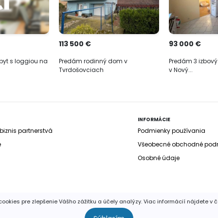
113 500 €
93 000 €
byt s loggiou na
Predám rodinný dom v
Predám 3 izbový
Tvrdošovciach
v Nový...
INFORMÁCIE
iznis partnerstvá
Podmienky používania
e
Všeobecné obchodné pod
Osobné údaje
ookies pre zlepšenie Vášho zážitku a účely analýzy. Viac informácií nájdete v 
yhradené. Publikovať a rozširovať akúkoľvek časť stránok je povolen