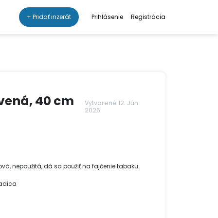
+ Pridať inzerát
Prihlásenie
Registrácia
vená, 40 cm
Vytvorené 12. Jún
2026
vá, nepoužitá, dá sa použiť na fajčenie tabaku.
hadica