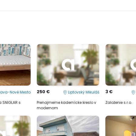
250 €
3 €
lava-Nové Mesto
Liptovský Mikuláš
ea SNIGLAR s
Prenajmeme kadernícke kreslo v
Založenie s.r.o.
modernom