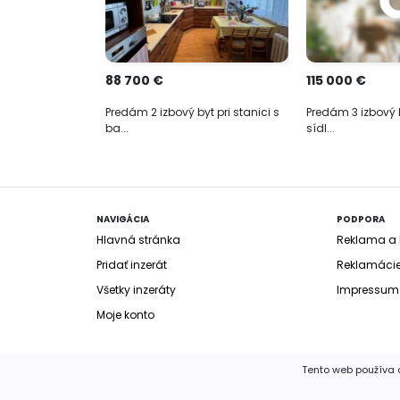
88 700 €
115 000 €
Predám 2 izbový byt pri stanici s
Predám 3 izbový 
ba...
sídl...
NAVIGÁCIA
PODPORA
Hlavná stránka
Reklama a b
Pridať inzerát
Reklamáci
Všetky inzeráty
Impressum
Moje konto
Tento web používa c
© 2020 FIMM Consult, spol. s r.o.
Všetky práva v