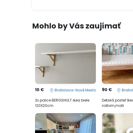
Mohlo by Vás zaujímať
10 €
90 €
Bratislava-Nové Mesto
Bratis
2x police BERGSHULT ikea biele
Detská posteľ Ik
120X20cm
roštom,matr