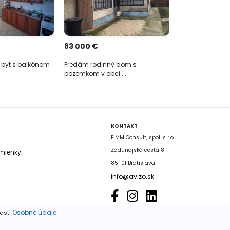
83 000 €
 byt s balkónom
Predám rodinný dom s
pozemkom v obci ...
KONTAKT
FIMM Consult, spol. s r.o.
Zadunajská cesta 8
mienky
851 01 Bratislava
info@avizo.sk
Osobné údaje
časti
é výhradne so