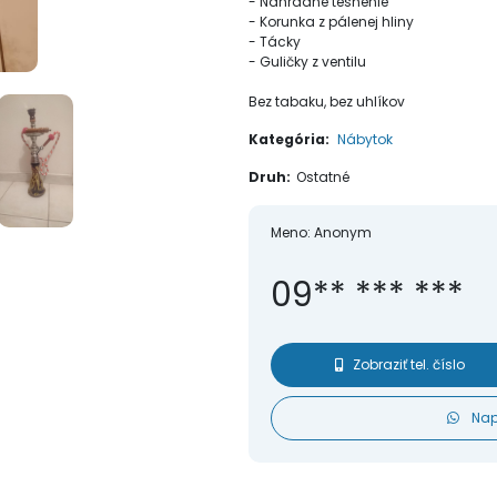
- Náhradné tesnenie
- Korunka z pálenej hliny
- Tácky
- Guličky z ventilu
Bez tabaku, bez uhlíkov
Kategória:
Nábytok
Druh:
Ostatné
Meno:
Anonym
09** *** ***
Zobraziť tel. číslo
Nap