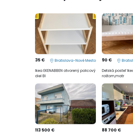
35 €
90 €
Bratislava-Nové Mesto
Bratis
Ikea EKENABBEN otvorený policový
Detská posteľ Ik
diel BI
roštom,matr
113 500 €
88 700 €