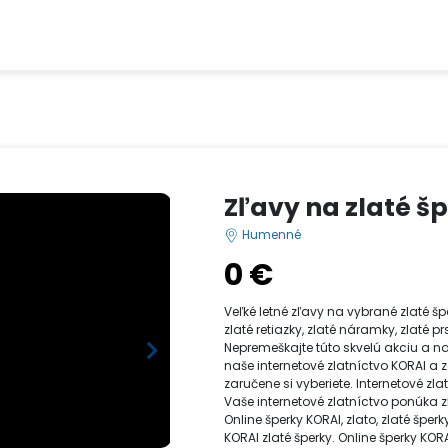
Zľavy na zlaté š
Humenné
0 €
Veľké letné zľavy na vybrané zlaté š
zlaté retiazky, zlaté náramky, zlaté 
Nepremeškajte túto skvelú akciu a na
naše internetové zlatníctvo KORAI a 
zaručene si vyberiete. Internetové zla
Vaše internetové zlatníctvo ponúka zla
Online šperky KORAI, zlato, zlaté šper
KORAI zlaté šperky. Online šperky KOR