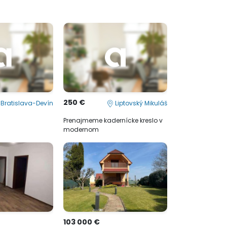
250 €
Bratislava-Devín
Liptovský Mikuláš
Prenajmeme kadernícke kreslo v
modernom
103 000 €