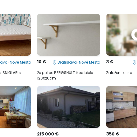
10 €
3 €
lava-Nové Mesto
Bratislava-Nové Mesto
ea SNIGLAR s
2x police BERGSHULT ikea biele
Založenie s.r.o.
120X20cm
215 000 €
350 €