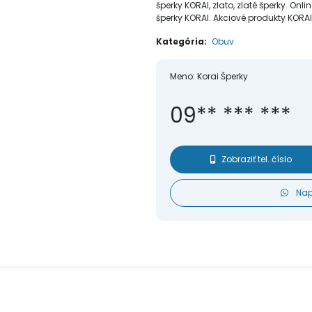
šperky KORAI, zlato, zlaté šperky. Onl
šperky KORAI. Akciové produkty KORAI
Kategória:
Obuv
Meno:
Korai Šperky
09** *** ***
Zobraziť tel. číslo
Nap