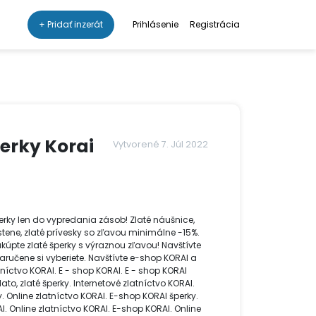
+ Pridať inzerát
Prihlásenie
Registrácia
perky Korai
Vytvorené 7. Júl 2022
perky len do vypredania zásob! Zlaté náušnice,
prstene, zlaté prívesky so zľavou minimálne -15%.
kúpte zlaté šperky s výraznou zľavou! Navštívte
Loading...
zaručene si vyberiete. Navštívte e-shop KORAI a
tníctvo KORAI. E - shop KORAI. E - shop KORAI
to, zlaté šperky. Internetové zlatníctvo KORAI.
ky. Online zlatníctvo KORAI. E-shop KORAI šperky.
AI. Online zlatníctvo KORAI. E-shop KORAI. Online