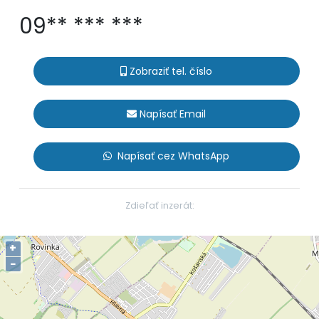
09** *** ***
Zobraziť tel. číslo
Napísať Email
Napísať cez WhatsApp
Zdieľať inzerát:
+
−