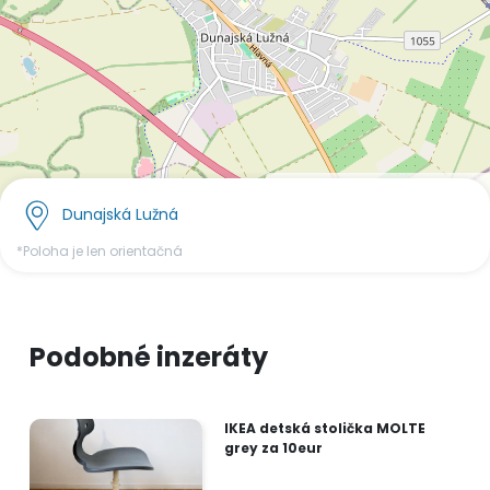
OpenStreetMap
©
contributors.
Dunajská Lužná
*Poloha je len orientačná
Podobné inzeráty
IKEA detská stolička MOLTE
grey za 10eur