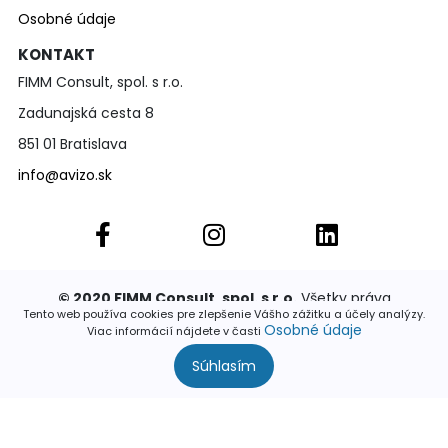
Osobné údaje
KONTAKT
FIMM Consult, spol. s r.o.
Zadunajská cesta 8
851 01 Bratislava
info@avizo.sk
© 2020 FIMM Consult, spol. s r.o.
Všetky práva
vyhradené. Publikovať a rozširovať akúkoľvek časť
Tento web používa cookies pre zlepšenie Vášho zážitku a účely analýzy.
Osobné údaje
stránok je povolené výhradne so súhlasom
Viac informácií nájdete v časti
Súhlasím