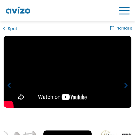
Späť
Nahlásiť
Loading...