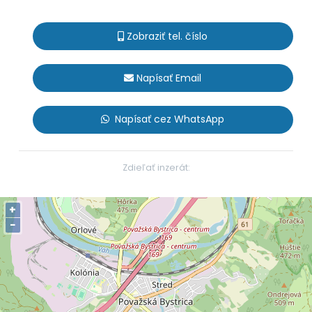
Zobraziť tel. číslo
Napísať Email
Napísať cez WhatsApp
Zdieľať inzerát:
+
−