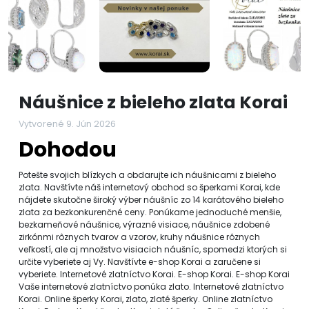
Náušnice z bieleho zlata Korai
Vytvorené 9. Jún 2026
Dohodou
Potešte svojich blízkych a obdarujte ich náušnicami z bieleho
zlata. Navštívte náš internetový obchod so šperkami Korai, kde
nájdete skutočne široký výber náušníc zo 14 karátového bieleho
zlata za bezkonkurenčné ceny. Ponúkame jednoduché menšie,
bezkameňové náušnice, výrazné visiace, náušnice zdobené
zirkónmi rôznych tvarov a vzorov, kruhy náušnice rôznych
veľkostí, ale aj množstvo visiacich náušníc, spomedzi ktorých si
určite vyberiete aj Vy. Navštívte e-shop Korai a zaručene si
vyberiete. Internetové zlatníctvo Korai. E-shop Korai. E-shop Korai
Vaše internetové zlatníctvo ponúka zlato. Internetové zlatníctvo
Korai. Online šperky Korai, zlato, zlaté šperky. Online zlatníctvo