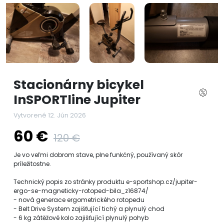
Stacionárny bicykel
InSPORTline Jupiter
Vytvorené 12. Jún 2026
60 €
120 €
Je vo veľmi dobrom stave, plne funkčný, používaný skôr
príležitostne.
Technický popis zo stránky produktu e-sportshop.cz/jupiter-
ergo-se-magneticky-rotoped-bila_z16874/
- nová generace ergometrického rotopedu
- Belt Drive System zajišťující tichý a plynulý chod
- 6 kg zátěžové kolo zajišťující plynulý pohyb