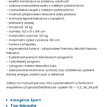
- kvalitní konstrukce se zvýšenou odolností
- výškově nastavitelné sedlo s měkkým polstrováním
- nastavitelné rukojeti s měkkým polstrováním
- možnost přizpůsobení libovolné výšky postavy
- snímače tepové frekvence v rukojetích
- přehledný displej
- hmotnost: 26 kg
- rozměry: 102 x 51 x 134 cm
- maximální nosnost: 120 kg
- maximální výška cvičence: 190 cm
- Funkce computeru:
- ergometrická funkce - přizpůsobení tréninku aktuální tepové
frekvenci
- 5 přednastavených tréninkových programů
- 1 uživatelský program
- 1 program měření tělesného tuku
- zobrazované informace: rychlost, čas, vzdálenost, spálené
kalorie, energie, srdeční puls a obtížnost
Odkaz na manuál pre viac info o parametroch a funkciách
insportline.cz/upload/file/Manual-Jupiter-SE---CZ_SK_EN.pdf
Kategória: Šport
Typ: Náradie