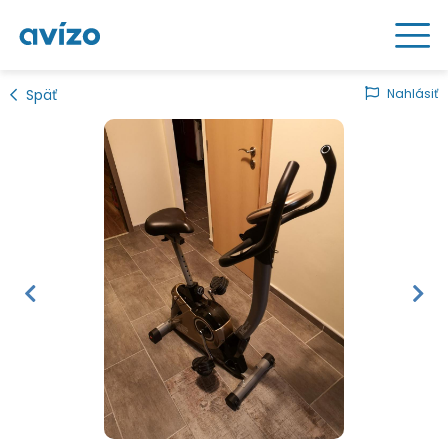
Späť
Nahlásiť