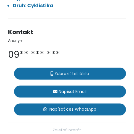
Druh: Cyklistika
Kontakt
Anonym
09** *** ***
Zobraziť tel. číslo
Napísať Email
Napísať cez WhatsApp
Zdieľať inzerát: