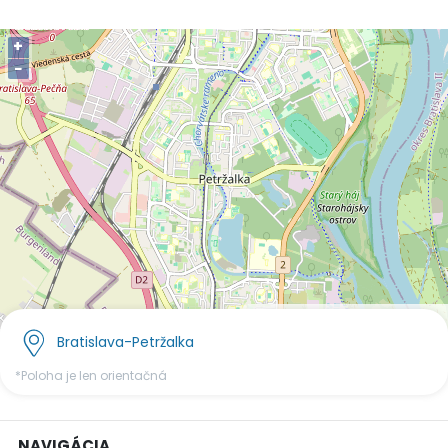
+
−
OpenStreetMap
©
contributors.
Bratislava-Petržalka
*Poloha je len orientačná
NAVIGÁCIA