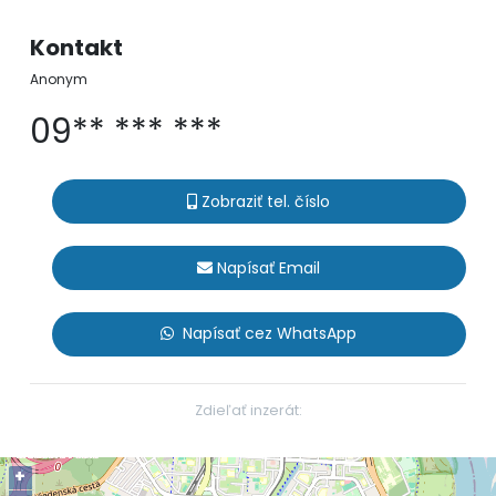
Kontakt
Anonym
09** *** ***
Zobraziť tel. číslo
Napísať Email
Napísať cez WhatsApp
Zdieľať inzerát:
+