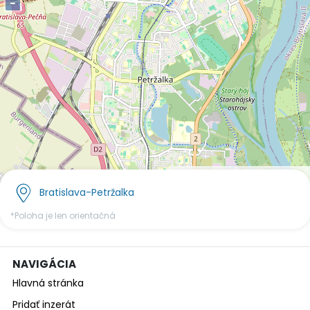
−
OpenStreetMap
©
contributors.
Bratislava-Petržalka
*Poloha je len orientačná
NAVIGÁCIA
Hlavná stránka
Pridať inzerát