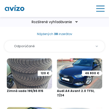
Rozšírené vyhľadávanie
Nájdených
38
inzerátov
120 €
46 800 €
Zimná sada 195/65 R15
Audi A4 Avant 2.0 TFSI,
7/24