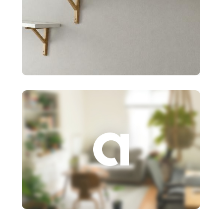
10 €
2x police BERGSHULT ikea
biele 120X20cm
3 €
Založenie s.r.o.