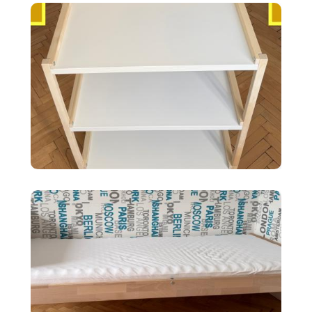
35 €
Ikea EKENABBEN otvorený
policový diel BI