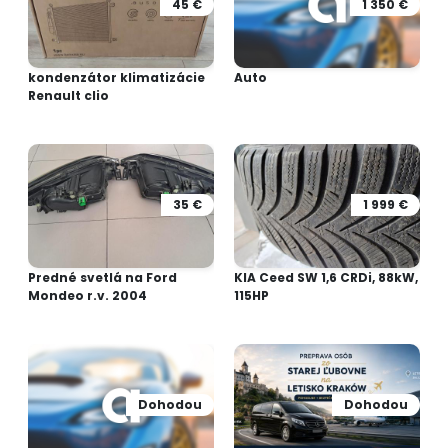
45 €
1 350 €
kondenzátor klimatizácie
Auto
Renault clio
35 €
1 999 €
Predné svetlá na Ford
KIA Ceed SW 1,6 CRDi, 88kW,
Mondeo r.v. 2004
115HP
Dohodou
Dohodou