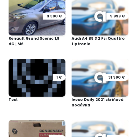
3 390 €
9 999 €
Renault Grand Scenic 1,9
Audi A4 B8 3 2 Fsi Quattro
dCI, M6
tiptronic
1 €
31 990 €
Test
Iveco Daily 2021 skriňová
dodávka