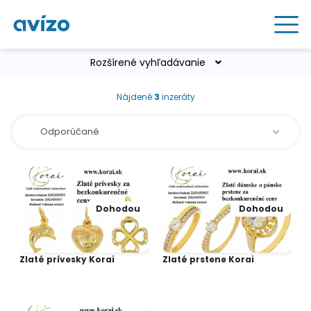
Rozšírené vyhľadávanie
Nájdené
3
inzeráty
Dohodou
Dohodou
Zlaté prívesky Korai
Zlaté prstene Korai