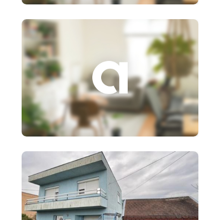
Prenajmeme kadernícke
kreslo v modernom
3 €
Založenie s.r.o.