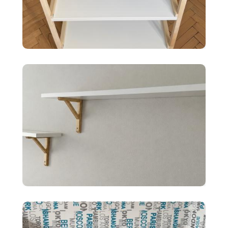
35 €
Ikea EKENABBEN otvorený
policový diel BI
10 €
2x police BERGSHULT ikea
biele 120X20cm