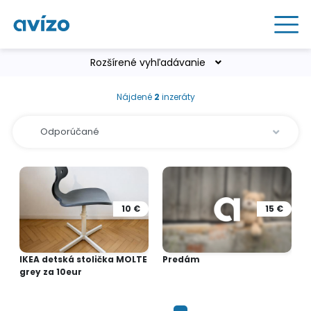
Rozšírené vyhľadávanie
Nájdené
2
inzeráty
10 €
15 €
IKEA detská stolička MOLTE
Predám
grey za 10eur