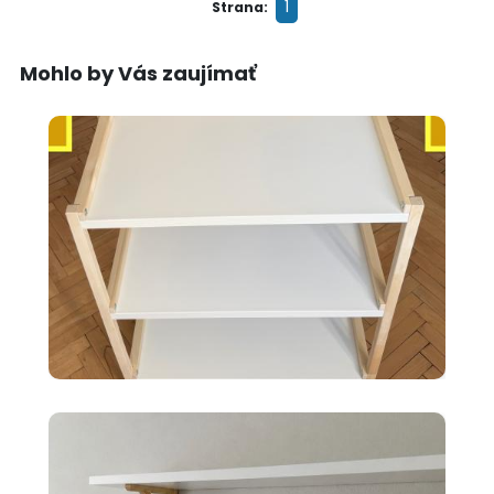
1
Strana:
Mohlo by Vás zaujímať
35 €
Ikea EKENABBEN otvorený
policový diel BI