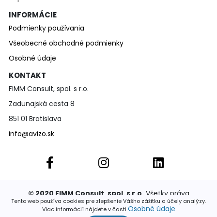
INFORMÁCIE
Podmienky používania
Všeobecné obchodné podmienky
Osobné údaje
KONTAKT
FIMM Consult, spol. s r.o.
Zadunajská cesta 8
851 01 Bratislava
info@avizo.sk
© 2020 FIMM Consult, spol. s r.o.
Všetky práva
vyhradené. Publikovať a rozširovať akúkoľvek časť
Tento web používa cookies pre zlepšenie Vášho zážitku a účely analýzy.
stránok je povolené výhradne so súhlasom
Osobné údaje
Viac informácií nájdete v časti