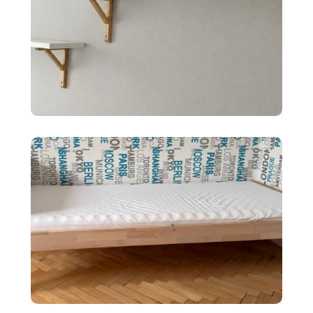
10 €
2x police BERGSHULT ikea
biele 120X20cm
90 €
Detská posteľ Ikea SNIGLAR s