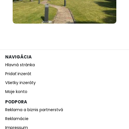
000 €
Exkluzívne! Predám chatu na
celoročné...
NAVIGÁCIA
Hlavná stránka
Pridať inzerát
Všetky inzeráty
Moje konto
PODPORA
Reklama a biznis partnerstvá
Reklamácie
Impressum