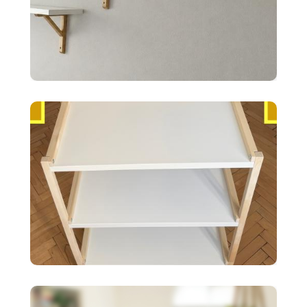
10 €
2x police BERGSHULT ikea
biele 120X20cm
35 €
Ikea EKENABBEN otvorený
policový diel BI