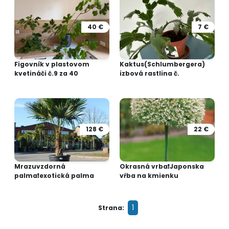
40 €
7 €
Figovník v plastovom
Kaktus(Schlumbergera)
kvetináči č.9 za 40
izbová rastlina č.
128 €
22 €
Mrazuvzdorná
Okrasná vrba❗Japonska
palma❗exotická palma
vŕba na kmienku
1
Strana: