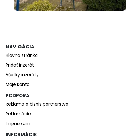
500 €
Predám rodinný dom v
Tvrdošovciach
NAVIGÁCIA
Hlavná stránka
Pridať inzerát
Všetky inzeráty
Moje konto
PODPORA
Reklama a biznis partnerstvá
Reklamácie
Impressum
INFORMÁCIE