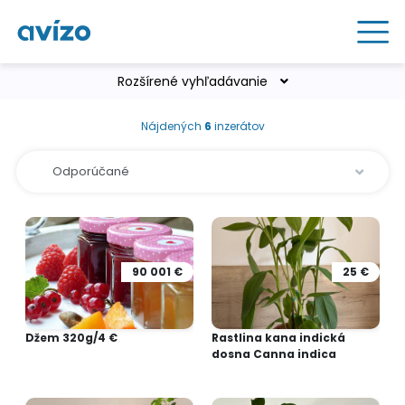
Rozšírené vyhľadávanie
Nájdených
6
inzerátov
90 001 €
25 €
Džem 320g/4 €
Rastlina kana indická
dosna Canna indica