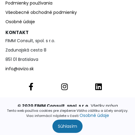
Podmienky používania
Všeobecné obchodné podmienky
Osobné údaje
KONTAKT
FIMM Consult, spol. s r.o.
Zadunajská cesta 8
851 01 Bratislava
info@avizo.sk
© 2020 FIMM Consult, spol. s r.o.
Všetky práva
vyhradené. Publikovať a rozširovať akúkoľvek časť
Tento web používa cookies pre zlepšenie Vášho zážitku a účely analýzy.
stránok je povolené výhradne so súhlasom
Osobné údaje
Viac informácií nájdete v časti
Súhlasím