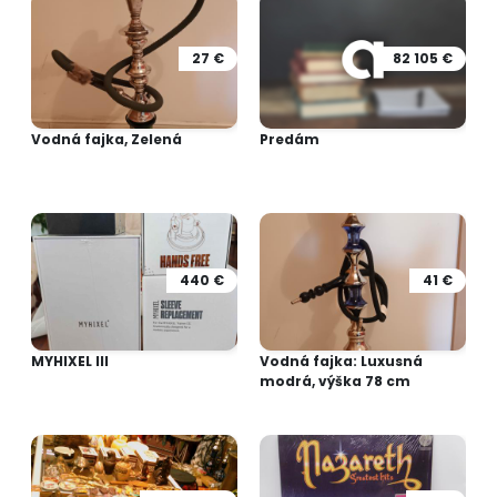
27 €
82 105 €
Vodná fajka, Zelená
Predám
440 €
41 €
MYHIXEL III
Vodná fajka: Luxusná
modrá, výška 78 cm