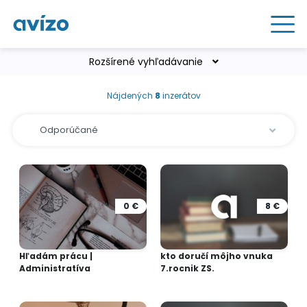
Rozšírené vyhľadávanie
Nájdených
8
inzerátov
0 €
8 €
Hľadám prácu |
kto doručí môjho vnuka
Administratíva
7.rocnik ZS.