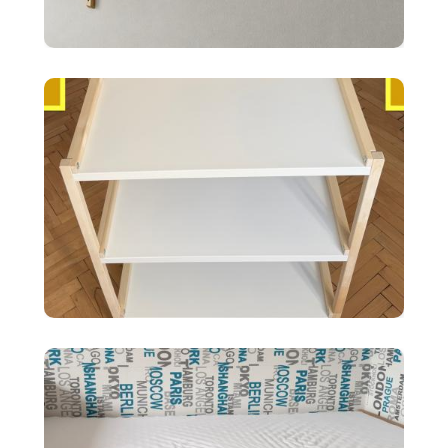
10 €
2x police BERGSHULT ikea
biele 120X20cm
35 €
Ikea EKENABBEN otvorený
policový diel BI