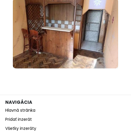
000 €
Predám garsónku v Nových
Zámkoch
NAVIGÁCIA
Hlavná stránka
Pridať inzerát
Všetky inzeráty