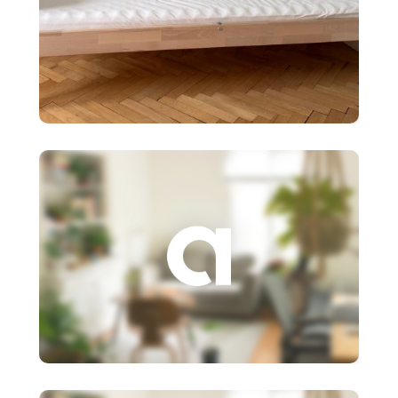
90 €
Detská posteľ Ikea SNIGLAR s
roštom,matr
3 €
Založenie s.r.o.