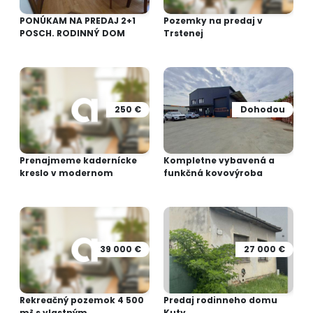
PONÚKAM NA PREDAJ 2+1
Pozemky na predaj v
POSCH. RODINNÝ DOM
Trstenej
250 €
Dohodou
Prenajmeme kadernícke
Kompletne vybavená a
kreslo v modernom
funkčná kovovýroba
39 000 €
27 000 €
Rekreačný pozemok 4 500
Predaj rodinneho domu
m² s vlastným...
Kuty