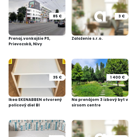
85 €
3 €
Prenaj.vonkajšie PS,
Založenie s.r.o.
Prievozská, Nivy
35 €
1 400 €
Ikea EKENABBEN otvorený
Na prenájom 3 izbový byt v
policový diel BI
sirsom centre