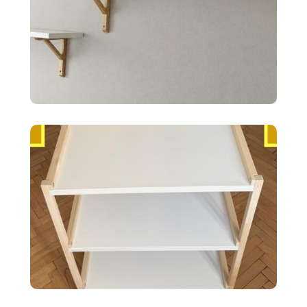
10 €
2x police BERGSHULT ikea
biele 120X20cm
35 €
Ikea EKENABBEN otvorený