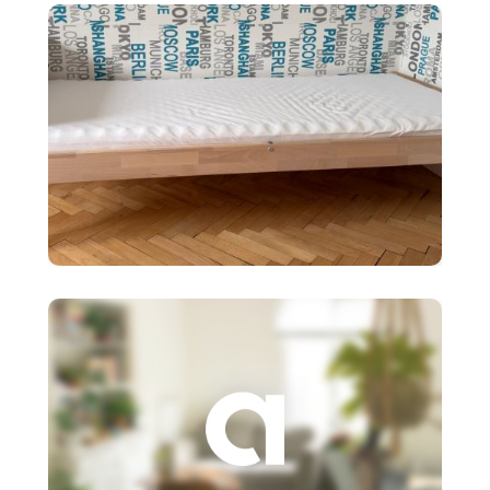
policový diel BI
90 €
Detská posteľ Ikea SNIGLAR s
roštom,matr