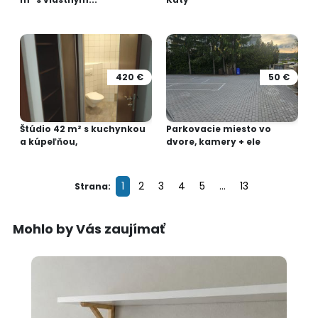
420 €
50 €
Štúdio 42 m² s kuchynkou
Parkovacie miesto vo
a kúpeľňou,
dvore, kamery + ele
1
2
3
4
5
...
13
Strana:
Mohlo by Vás zaujímať