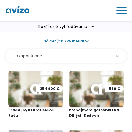
Rozšírené vyhľadávanie
Nájdených
225
inzerátov
254 900 €
560 €
Pradaj bytu Bratislava
Prenajmem garsónku na
Rača
Dlhých Dieloch