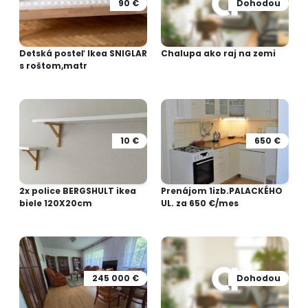
90 €
Dohodou
Detská posteľ Ikea SNIGLAR
Chalupa ako raj na zemi
s roštom,matr
10 €
650 €
2x police BERGSHULT ikea
Prenájom 1izb.PALACKÉHO
biele 120X20cm
UL. za 650 €/mes
245 000 €
Dohodou