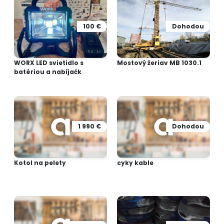
100 €
Dohodou
WORX LED svietidlo s
Mostový žeriav MB 1030.1
batériou a nabíjačk
1 990 €
Dohodou
Kotol na pelety
cyky kable