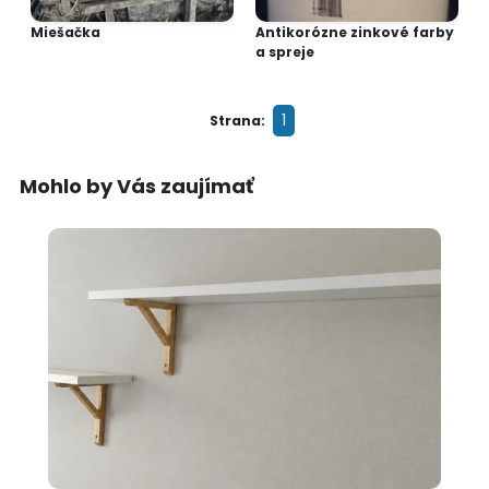
Miešačka
Antikorózne zinkové farby
a spreje
1
Strana:
Mohlo by Vás zaujímať
10 €