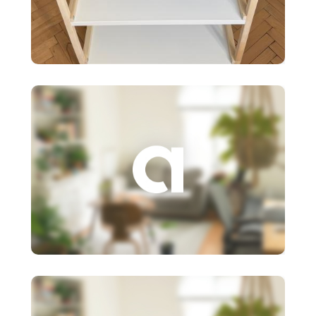
35 €
Ikea EKENABBEN otvorený
policový diel BI
3 €
Založenie s.r.o.