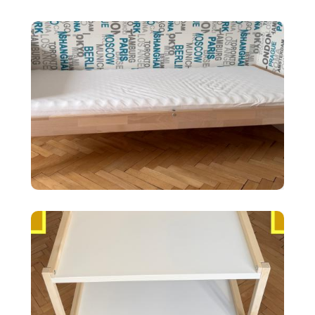
2x police BERGSHULT ikea
biele 120X20cm
90 €
Detská posteľ Ikea SNIGLAR s
roštom,matr