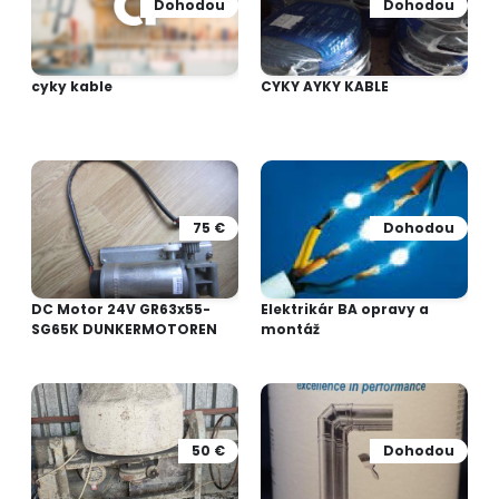
Dohodou
Dohodou
cyky kable
CYKY AYKY KABLE
75 €
Dohodou
DC Motor 24V GR63x55-
Elektrikár BA opravy a
SG65K DUNKERMOTOREN
montáž
50 €
Dohodou