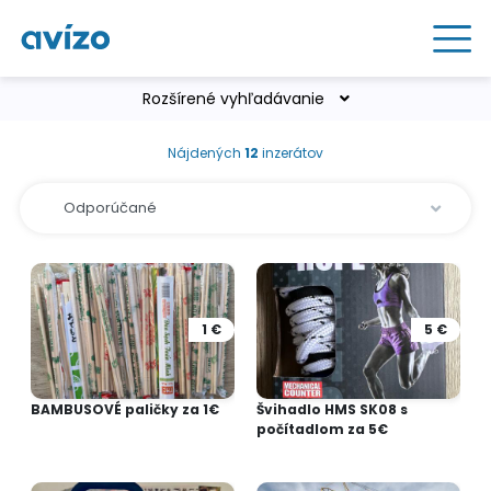
Rozšírené vyhľadávanie
Nájdených
12
inzerátov
1 €
5 €
BAMBUSOVÉ paličky za 1€
Švihadlo HMS SK08 s
počítadlom za 5€