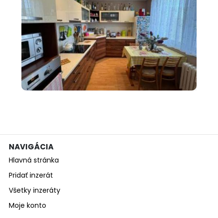
700 €
Predám 2 izbový byt pri
stanici s ba...
NAVIGÁCIA
Hlavná stránka
Pridať inzerát
Všetky inzeráty
Moje konto