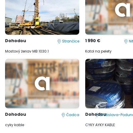
Dohodou
1 990 €
Strančice
Ni
Mostový žeriav MB 1030.1
Kotol na pelety
Dohodou
Dohodou
Čadca
Bratislava-Poduna
cyky kable
CYKY AYKY KABLE