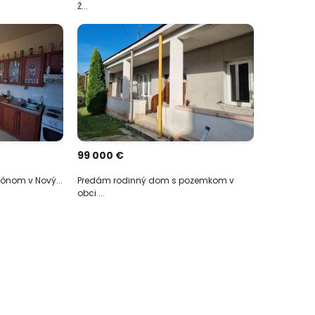
Ž...
99 000 €
kónom v Nový...
Predám rodinný dom s pozemkom v
obci ...