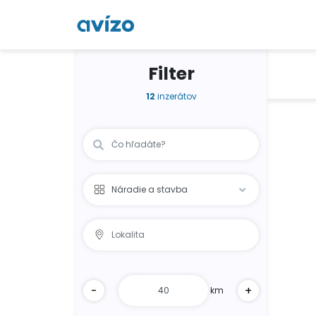
Filter
12
inzerátov
-
+
km