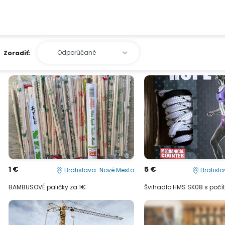
Zoradiť:
1 €
5 €
Bratislava-Nové Mesto
Bratisl
BAMBUSOVÉ paličky za 1€
Švihadlo HMS SK08 s poč