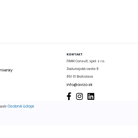
KONTAKT
FIMM Consult, spol. s r.o.
Zadunajská cesta 8
mienky
851 01 Bratislava
info@avizo.sk
Osobné údaje
časti
é výhradne so