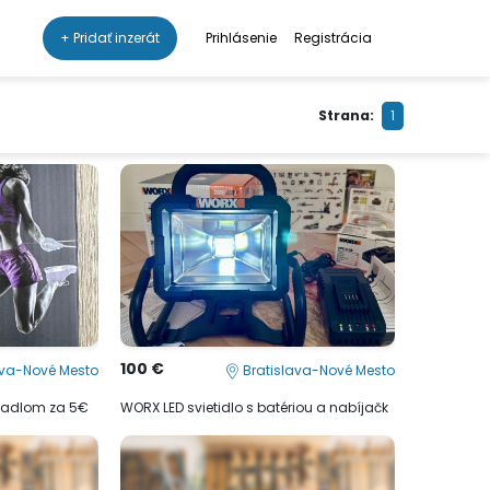
+ Pridať inzerát
Prihlásenie
Registrácia
Strana:
1
100 €
ava-Nové Mesto
Bratislava-Nové Mesto
ítadlom za 5€
WORX LED svietidlo s batériou a nabíjačk