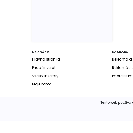
NAVIGÁCIA
PODPORA
Hlavná stránka
Reklama a b
Pridať inzerát
Reklamáci
Všetky inzeráty
Impressum
Moje konto
Tento web používa c
© 2020 FIMM Consult, spol. s r.o.
Všetky práva v