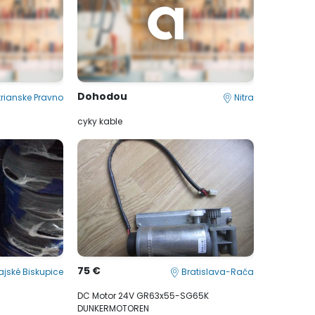
Dohodou
trianske Pravno
Nitra
cyky kable
75 €
jské Biskupice
Bratislava-Rača
DC Motor 24V GR63x55-SG65K
DUNKERMOTOREN