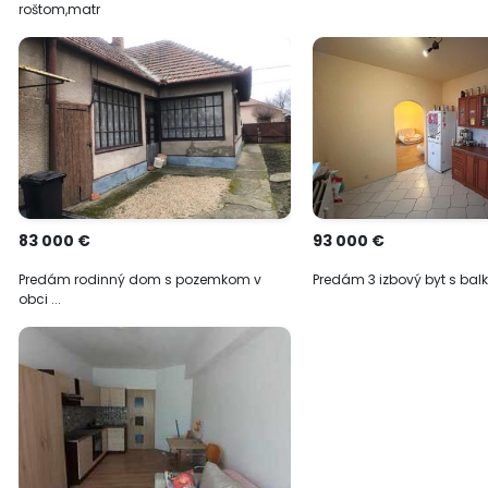
roštom,matr
83 000 €
93 000 €
Predám rodinný dom s pozemkom v
Predám 3 izbový byt s bal
obci ...