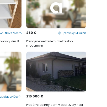
250 €
ava-Nové Mesto
Liptovský Mikuláš
licový diel BI
Prenajmeme kadernícke kreslo v
modernom
215 000 €
atislava-Devín
Predám rodinný dom v obci Dvory nad