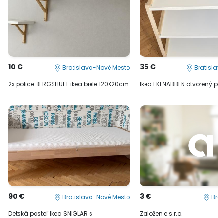
10 €
35 €
Bratislava-Nové Mesto
Bratisl
2x police BERGSHULT ikea biele 120X20cm
Ikea EKENABBEN otvorený po
90 €
3 €
Bratislava-Nové Mesto
Br
Detská posteľ Ikea SNIGLAR s
Založenie s.r.o.