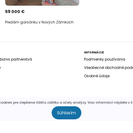
59 000 €
Predám garsónku v Nových Zámkoch
INFORMÁCIE
iznis partnerstvá
Podmienky používania
e
Všeobecné obchodné pod
Osobné údaje
ookies pre zlepšenie Vášho zážitku a účely analýzy. Viac informácií nájdete v 
yhradené. Publikovať a rozširovať akúkoľvek časť stránok je povolen
Súhlasím
súhlasom