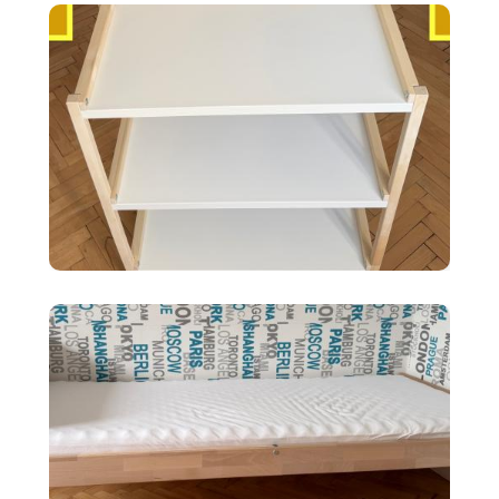
35 €
Ikea EKENABBEN otvorený
policový diel BI