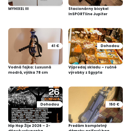
MYHIXEL III
Stacionárny bicykel
InSPORTline Jupiter
41 €
Dohodou
Vodná fajka: Luxusná
Výpredaj skladu – ručné
modrá, výška 78 cm
výrobky z Egypta
Dohodou
150 €
Hip Hop Žije 2026 – 2-
Predám kompletný
dňová vstupenka
dámsky golfový bag