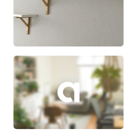
10 €
2x police BERGSHULT ikea
biele 120X20cm
3 €
Založenie s.r.o.