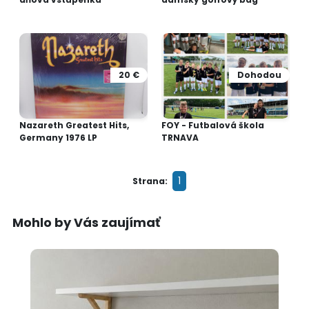
20 €
Dohodou
Nazareth Greatest Hits,
FOY - Futbalová škola
Germany 1976 LP
TRNAVA
1
Strana:
Mohlo by Vás zaujímať