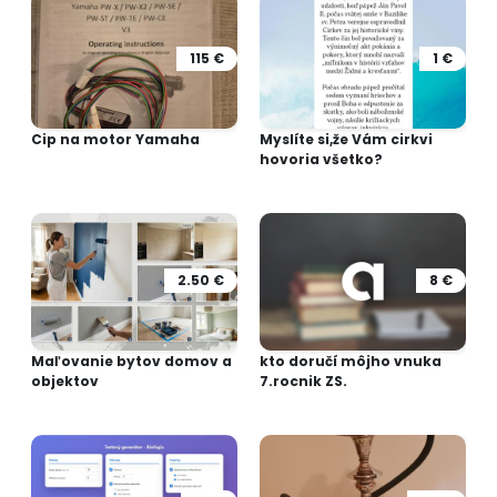
115 €
1 €
Cip na motor Yamaha
Myslíte si,že Vám cirkvi
hovoria všetko?
2.50 €
8 €
Maľovanie bytov domov a
kto doručí môjho vnuka
objektov
7.rocnik ZS.