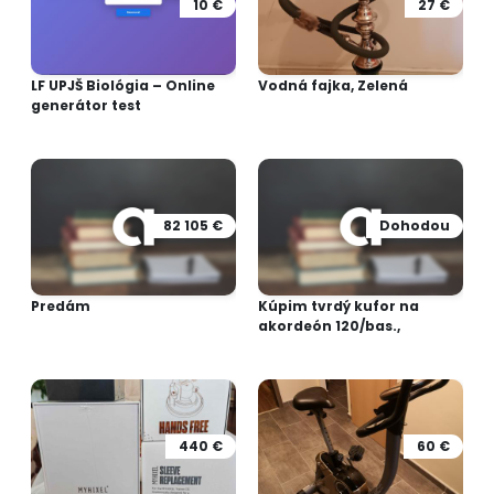
10 €
27 €
LF UPJŠ Biológia – Online
Vodná fajka, Zelená
generátor test
82 105 €
Dohodou
Predám
Kúpim tvrdý kufor na
akordeón 120/bas.,
440 €
60 €