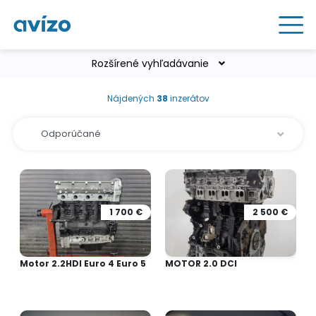
Rozšírené vyhľadávanie
Nájdených
38
inzerátov
1 700 €
2 500 €
Motor 2.2HDI Euro 4 Euro 5
MOTOR 2.0 DCI