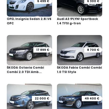
6 499 €
6 300 €
OPEL Insignia Sedan 2.8i V6
Audi A3 !PLYN! Sportback
OPC
1.4 TFSI g-tron
17 899 €
8 700 €
ŠKODA Octavia Combi
ŠKODA Fabia Combi Combi
Combi 2.0 TDI Amb...
1.0 TSI Style
22 000 €
49 400 €