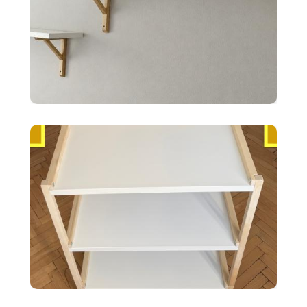
10 €
2x police BERGSHULT ikea
biele 120X20cm
35 €
Ikea EKENABBEN otvorený