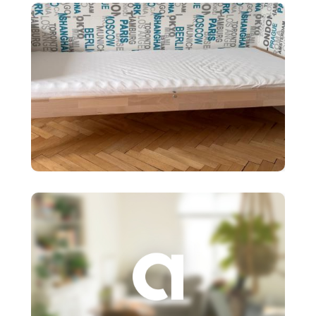
policový diel BI
90 €
Detská posteľ Ikea SNIGLAR s
roštom,matr