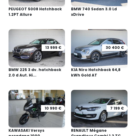
PEUGEOT 5008 Hatchback
BMW 740 Sedan 3.0 Ld
1.2PT Allure
xDrive
13 999 €
30 400 €
BMW 225 3 dv. hatchback
KIA Niro Hatchback 64,8
2.0 d Aut. Hi...
kWh Gold AT
10 990 €
7 199 €
KAWASAKI Versys
RENAULT Mégane
nezadana 1000
Grandtour Combi 1.2 TC...