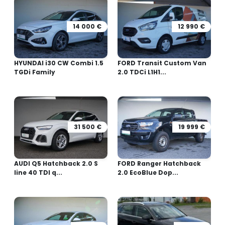
14 000 €
12 990 €
HYUNDAI i30 CW Combi 1.5
FORD Transit Custom Van
TGDi Family
2.0 TDCi L1H1...
31 500 €
19 999 €
AUDI Q5 Hatchback 2.0 S
FORD Ranger Hatchback
line 40 TDI q...
2.0 EcoBlue Dop...