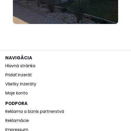
000 €
Predám rodinný dom v obci
Dvory nad Ž...
NAVIGÁCIA
Hlavná stránka
Pridať inzerát
Všetky inzeráty
Moje konto
PODPORA
Reklama a biznis partnerstvá
Reklamácie
Impressum