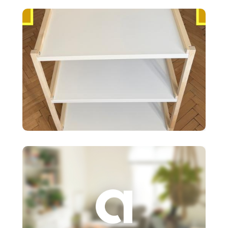
35 €
Ikea EKENABBEN otvorený
policový diel BI