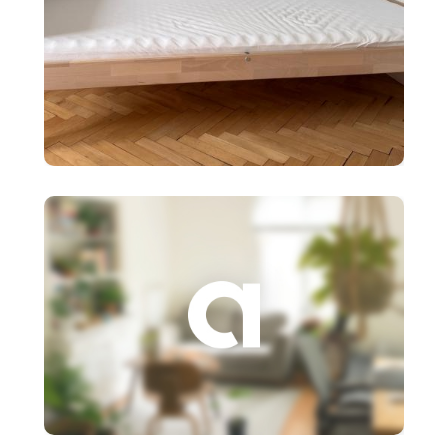
90 €
Detská posteľ Ikea SNIGLAR s
roštom,matr
3 €
Založenie s.r.o.