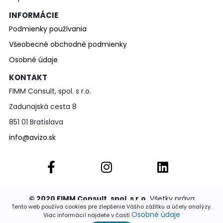
INFORMÁCIE
Podmienky používania
Všeobecné obchodné podmienky
Osobné údaje
KONTAKT
FIMM Consult, spol. s r.o.
Zadunajská cesta 8
851 01 Bratislava
info@avizo.sk
© 2020 FIMM Consult, spol. s r.o.
Všetky práva
vyhradené. Publikovať a rozširovať akúkoľvek časť
Tento web používa cookies pre zlepšenie Vášho zážitku a účely analýzy.
stránok je povolené výhradne so súhlasom
Osobné údaje
Viac informácií nájdete v časti