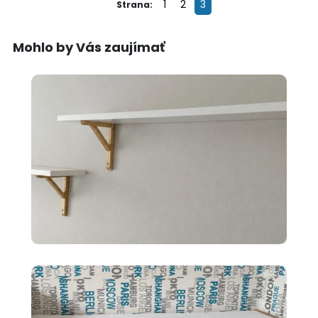
1
2
3
Strana:
Mohlo by Vás zaujímať
10 €
2x police BERGSHULT ikea
biele 120X20cm