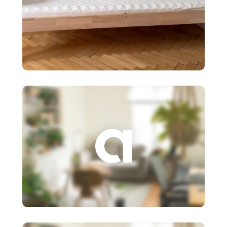
90 €
Detská posteľ Ikea SNIGLAR s
roštom,matr
3 €
Založenie s.r.o.