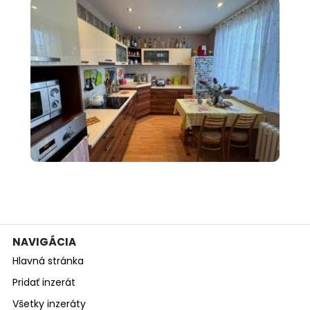
700 €
Predám 2 izbový byt pri
stanici s ba...
NAVIGÁCIA
Hlavná stránka
Pridať inzerát
Všetky inzeráty