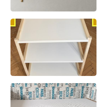
10 €
2x police BERGSHULT ikea
biele 120X20cm
35 €
Ikea EKENABBEN otvorený
policový diel BI