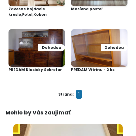
Zavesne hojdacie
Masívna posteľ.
kreslo,Fotel,Kokon
Dohodou
Dohodou
PREDAM Klasicky Sekretar
PREDAM Vitrinu - 2 ks
1
Strana:
Mohlo by Vás zaujímať