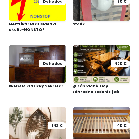
Dohodou
50 €
Elektrikár Bratislava a
Stolík
okolie-NONSTOP
Dohodou
420 €
PREDAM Klasicky Sekretar
🌿 Záhradné sety |
záhradné sedenie | zá
142 €
40 €