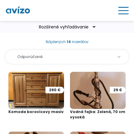
Rozšírené vyhľadávanie
Nájdených
14
inzerátov
290 €
29 €
Komoda borovicovy masiv
Vodná fajka: Zelená, 70 cm
vysoká