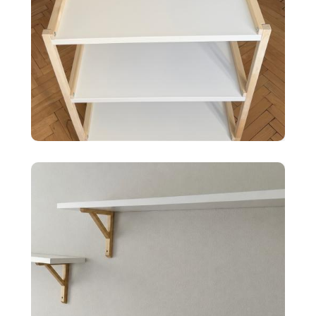
35 €
Ikea EKENABBEN otvorený
policový diel BI
10 €