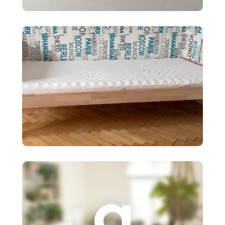
2x police BERGSHULT ikea
biele 120X20cm
90 €
Detská posteľ Ikea SNIGLAR s
roštom,matr