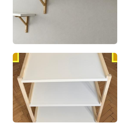
10 €
2x police BERGSHULT ikea
biele 120X20cm
35 €
Ikea EKENABBEN otvorený