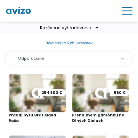
Rozšírené vyhľadávanie
Nájdených
225
inzerátov
254 900 €
560 €
Pradaj bytu Bratislava
Prenajmem garsónku na
Rača
Dlhých Dieloch