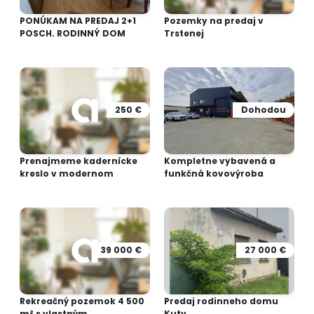
PONÚKAM NA PREDAJ 2+1
Pozemky na predaj v
POSCH. RODINNÝ DOM
Trstenej
250 €
Dohodou
Prenajmeme kadernícke
Kompletne vybavená a
kreslo v modernom
funkčná kovovýroba
39 000 €
27 000 €
Rekreačný pozemok 4 500
Predaj rodinneho domu
m² s vlastným...
Kuty