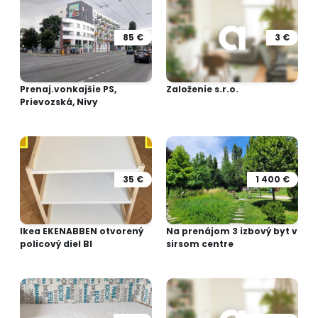
85 €
3 €
Prenaj.vonkajšie PS,
Založenie s.r.o.
Prievozská, Nivy
35 €
1 400 €
Ikea EKENABBEN otvorený
Na prenájom 3 izbový byt v
policový diel BI
sirsom centre