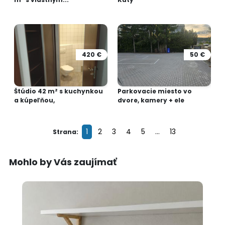
420 €
50 €
Štúdio 42 m² s kuchynkou
Parkovacie miesto vo
a kúpeľňou,
dvore, kamery + ele
1
2
3
4
5
...
13
Strana:
Mohlo by Vás zaujímať