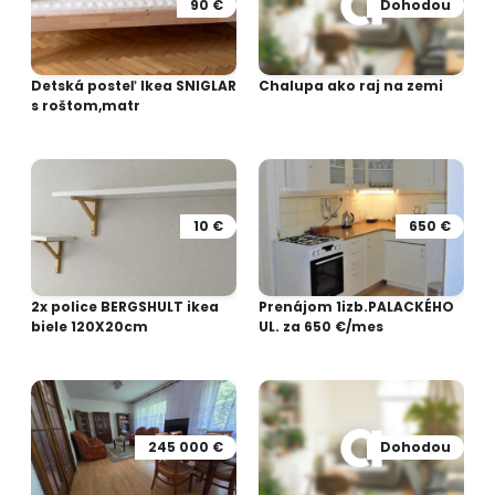
90 €
Dohodou
Detská posteľ Ikea SNIGLAR
Chalupa ako raj na zemi
s roštom,matr
10 €
650 €
2x police BERGSHULT ikea
Prenájom 1izb.PALACKÉHO
biele 120X20cm
UL. za 650 €/mes
245 000 €
Dohodou