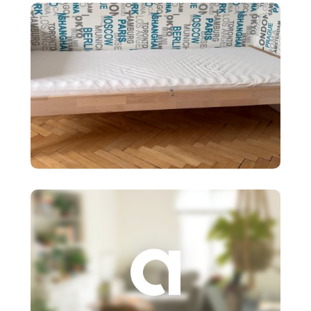
policový diel BI
90 €
Detská posteľ Ikea SNIGLAR s
roštom,matr