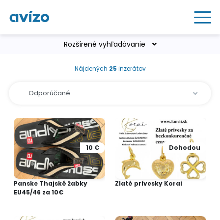
Rozšírené vyhľadávanie
Nájdených
25
inzerátov
10 €
Dohodou
Panske Thajské žabky
Zlaté prívesky Korai
EU45/46 za 10€