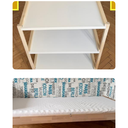
biele 120X20cm
35 €
Ikea EKENABBEN otvorený
policový diel BI