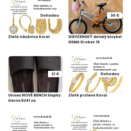
Dohodou
30 €
Zlaté náušnice Korai
DIEVČENSKÝ detský bicykel
DEMA Drobec 16
21 €
Dohodou
Unisex NOVÉ BENCH šlapky
Zlaté prstene Korai
čierne EU41 za