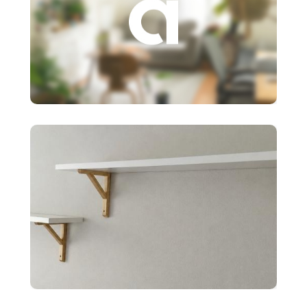
3 €
Založenie s.r.o.
10 €
2x police BERGSHULT ikea