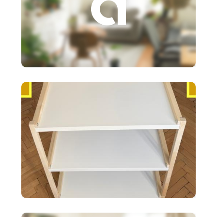
3 €
Založenie s.r.o.
35 €
Ikea EKENABBEN otvorený
policový diel BI