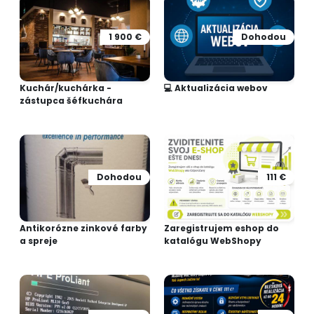
1 900 €
Dohodou
Kuchár/kuchárka -
💻 Aktualizácia webov
zástupca šéfkuchára
Dohodou
111 €
Antikorózne zinkové farby
Zaregistrujem eshop do
a spreje
katalógu WebShopy