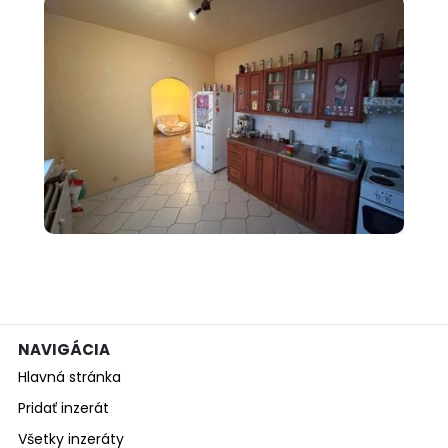
000 €
Predám 3 izbový byt s
balkónom v Nový...
NAVIGÁCIA
Hlavná stránka
Pridať inzerát
Všetky inzeráty