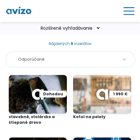
Rozšírené vyhľadávanie
Nájdených
9
inzerátov
Dohodou
1 990 €
stavebné, stolárske a
Kotol na pelety
štiepané drevo