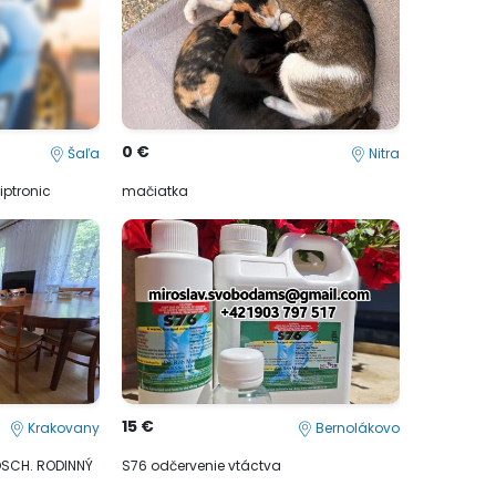
0 €
Šaľa
Nitra
tiptronic
mačiatka
15 €
Krakovany
Bernolákovo
OSCH. RODINNÝ
S76 odčervenie vtáctva