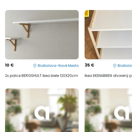
10 €
35 €
Bratislava-Nové Mesto
Bratisl
2x police BERGSHULT ikea biele 120X20cm
Ikea EKENABBEN otvorený po