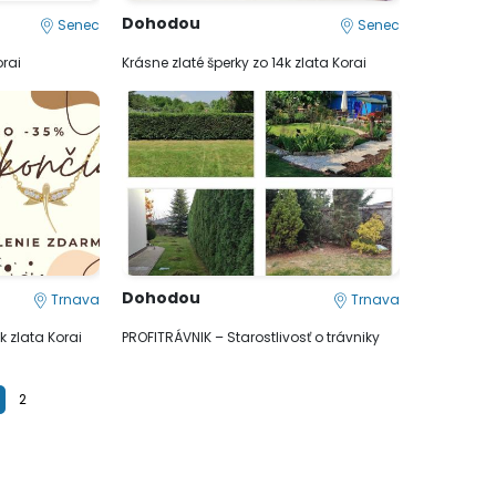
Dohodou
Senec
Senec
orai
Krásne zlaté šperky zo 14k zlata Korai
Dohodou
Trnava
Trnava
k zlata Korai
PROFITRÁVNIK – Starostlivosť o trávniky
2