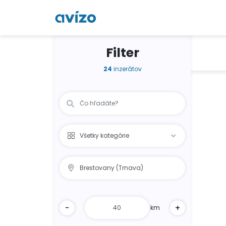
Filter
24
inzerátov
-
+
km