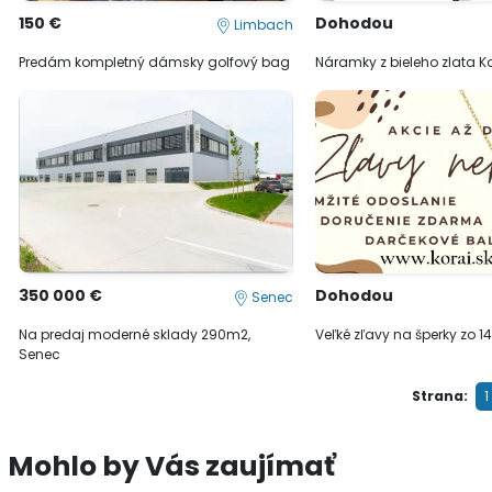
150 €
Dohodou
Limbach
Predám kompletný dámsky golfový bag
Náramky z bieleho zlata K
350 000 €
Dohodou
Senec
Na predaj moderné sklady 290m2,
Veľké zľavy na šperky zo 14
Senec
Strana:
1
Mohlo by Vás zaujímať