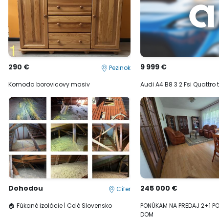
290 €
9 999 €
Pezinok
Komoda borovicovy masiv
Audi A4 B8 3 2 Fsi Quattro 
Dohodou
245 000 €
Cífer
🏠 Fúkané izolácie | Celé Slovensko
PONÚKAM NA PREDAJ 2+1 P
DOM