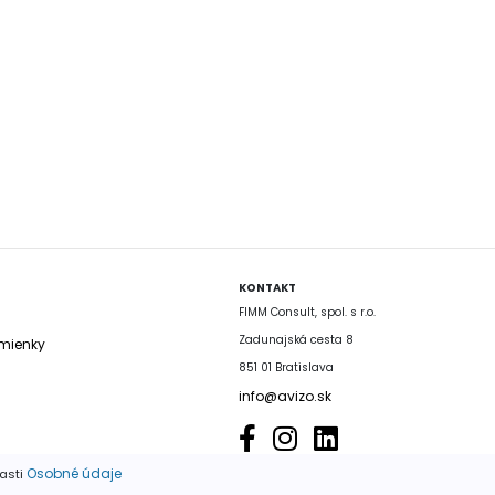
KONTAKT
FIMM Consult, spol. s r.o.
Zadunajská cesta 8
mienky
851 01 Bratislava
info@avizo.sk
Osobné údaje
časti