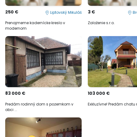
250 €
3 €
Liptovský Mikuláš
Br
Prenajmeme kadernícke kreslo v
Založenie s.r.o.
modernom
83 000 €
103 000 €
Predám rodinný dom s pozemkom v
Exkluzívne! Predám chatu n
obci ...