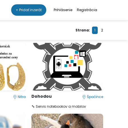
+ Pridať inzerát
Prihlásenie
Registrácia
Strana:
1
2
Dohodou
Nitra
Špačince
🔧 Servis notebookov a mobilov