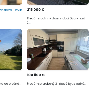
215 000 €
atislava-Devín
Predám rodinný dom v obci Dvory nad
Ž...
104 900 €
a celoročné...
Predám prerobený 2 izbový byt s balkó...