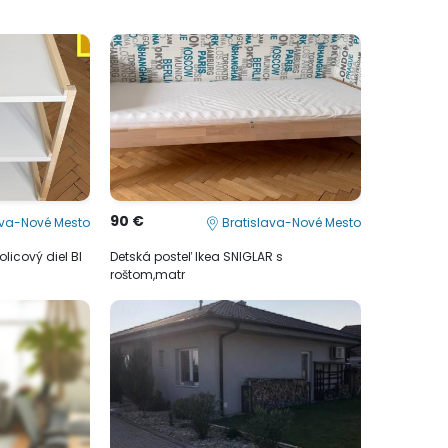
90 €
ava-Nové Mesto
Bratislava-Nové Mesto
licový diel BI
Detská posteľ Ikea SNIGLAR s
roštom,matr