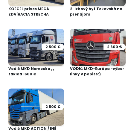
KOEGEL príves MEGA –
2-izbový byt Tekovská na
ZDVÍHACIA STRECHA
prenájom
2 500 €
2 600 €
Vodič MKD Nemecko , ,
VODIČ MKD-Európa -výber
zaklad 1600 €
linky v popise:)
2 500 €
Vodič MKD ACTION / INÉ