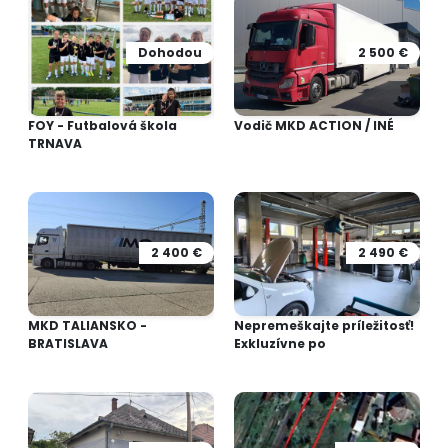
Dohodou
2 500 €
FOY - Futbalová škola
Vodič MKD ACTION / INÉ
TRNAVA
2 400 €
2 490 €
MKD TALIANSKO -
Nepremeškajte príležitosť!
BRATISLAVA
Exkluzívne po