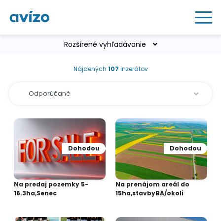
Rozšírené vyhľadávanie
Nájdených
107
inzerátov
Dohodou
Dohodou
Na predaj pozemky 5-
Na prenájom areál do
16.3ha,Senec
15ha,stavbyBA/okoli