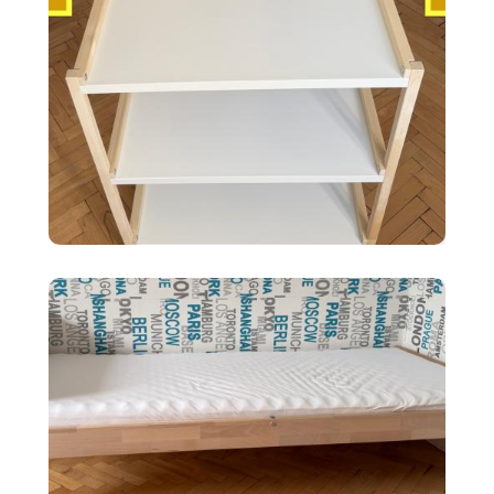
35 €
Ikea EKENABBEN otvorený
policový diel BI