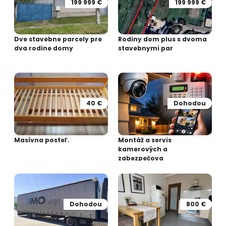
199 999 €
199 999 €
Dve stavebne parcely pre
Rodiny dom plus s dvoma
dva rodine domy
stavebnymi par
40 €
Dohodou
Masívna posteľ.
Montáž a servis
kamerových a
zabezpečova
Dohodou
800 €