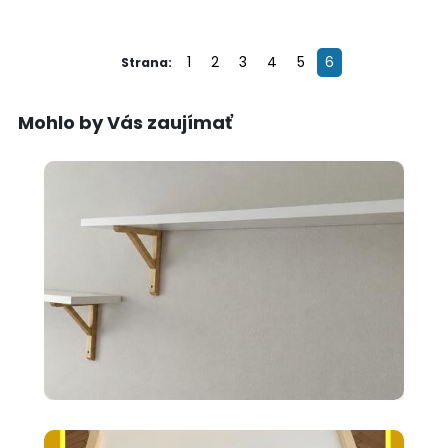
1
2
3
4
5
6
Strana:
Mohlo by Vás zaujímať
10 €
2x police BERGSHULT ikea
biele 120X20cm