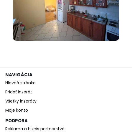
000 €
Predám 3 izbový byt s
balkónom v Nový...
NAVIGÁCIA
Hlavná stránka
Pridať inzerát
Všetky inzeráty
Moje konto
PODPORA
Reklama a biznis partnerstvá