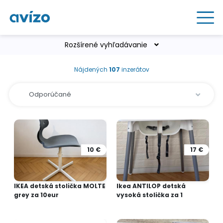
Rozšírené vyhľadávanie
Nájdených
107
inzerátov
10 €
17 €
IKEA detská stolička MOLTE
Ikea ANTILOP detská
grey za 10eur
vysoká stolička za 1