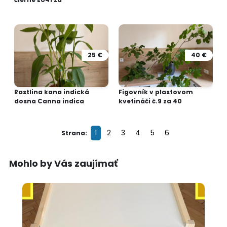
25 €
40 €
Rastlina kana indická
Figovník v plastovom
dosna Canna indica
kvetináči č.9 za 40
1
2
3
4
5
6
Strana:
Mohlo by Vás zaujímať