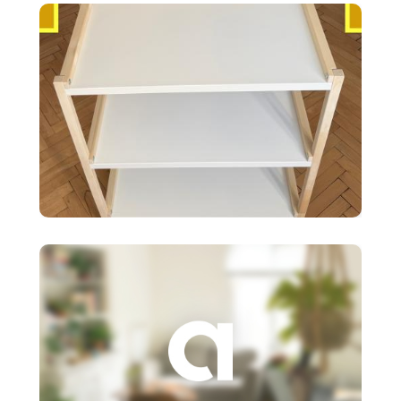
biele 120X20cm
35 €
Ikea EKENABBEN otvorený
policový diel BI