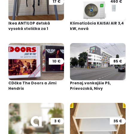
17 €
460 €
Ikea ANTILOP detská
Klimatizácia KAISAI AIR 3,4
vysoká stolička za 1
kW, nová
10 €
85 €
CDčka The Doors a Jimi
Prenaj.vonkajšie PS,
Hendrix
Prievozská, Nivy
3 €
35 €