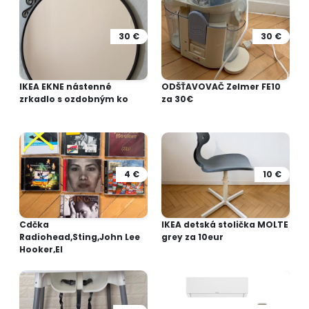
30 €
30 €
IKEA EKNE nástenné
ODŠŤAVOVAČ Zelmer FE10
zrkadlo s ozdobným ko
za 30€
4 €
10 €
Cdčka
IKEA detská stolička MOLTE
Radiohead,Sting,John Lee
grey za 10eur
Hooker,El