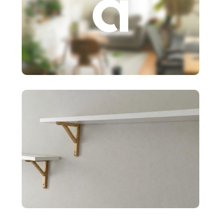
3 €
Založenie s.r.o.
10 €
2x police BERGSHULT ikea