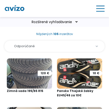
Rozšírené vyhľadávanie
Nájdených
105
inzerátov
120 €
10 €
Zimná sada 195/65 R15
Panske Thajské žabky
EU45/46 za 10€