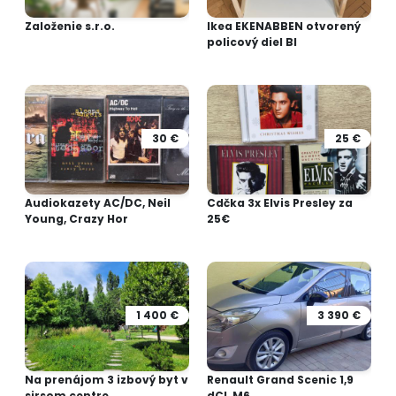
Založenie s.r.o.
Ikea EKENABBEN otvorený
policový diel BI
30 €
25 €
Audiokazety AC/DC, Neil
Cdčka 3x Elvis Presley za
Young, Crazy Hor
25€
1 400 €
3 390 €
Na prenájom 3 izbový byt v
Renault Grand Scenic 1,9
sirsom centre
dCI, M6