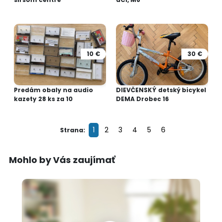
10 €
30 €
Predám obaly na audio
DIEVČENSKÝ detský bicykel
kazety 28 ks za 10
DEMA Drobec 16
1
2
3
4
5
6
Strana:
Mohlo by Vás zaujímať