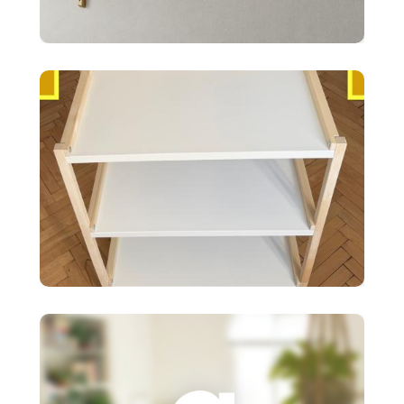
10 €
2x police BERGSHULT ikea
biele 120X20cm
35 €
Ikea EKENABBEN otvorený
policový diel BI