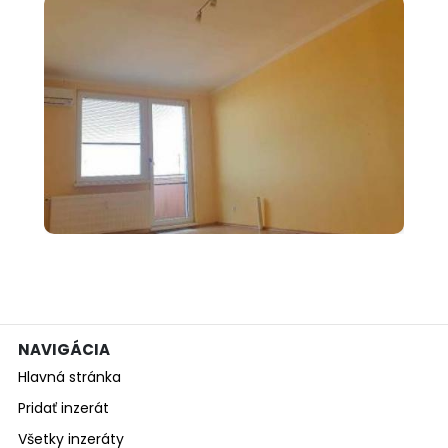
000 €
Predám 2 izbový byt s
balkónom v Nový...
NAVIGÁCIA
Hlavná stránka
Pridať inzerát
Všetky inzeráty