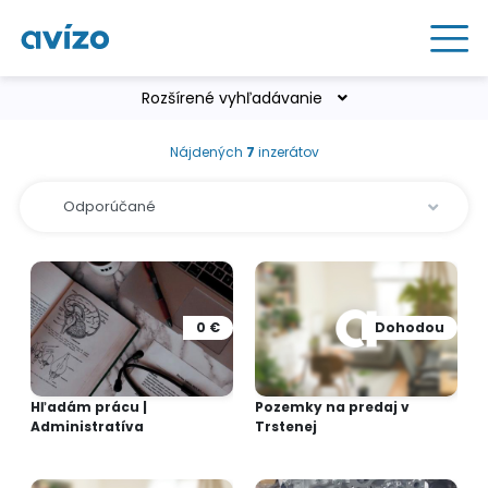
Rozšírené vyhľadávanie
Nájdených
7
inzerátov
0 €
Dohodou
Hľadám prácu |
Pozemky na predaj v
Administratíva
Trstenej