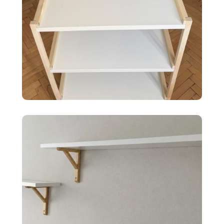
35 €
Ikea EKENABBEN otvorený
policový diel BI
10 €