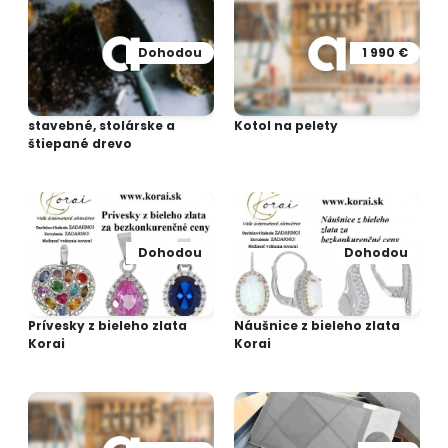
Dohodou
1 990 €
stavebné, stolárske a
Kotol na pelety
štiepané drevo
Dohodou
Dohodou
Prívesky z bieleho zlata
Náušnice z bieleho zlata
Korai
Korai