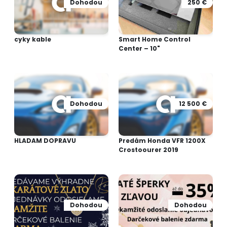
Dohodou
250 €
cyky kable
Smart Home Control
Center – 10"
Dohodou
12 500 €
HLADAM DOPRAVU
Predám Honda VFR 1200X
Crostoourer 2019
Dohodou
Dohodou