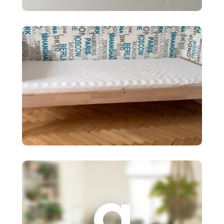
2x police BERGSHULT ikea
biele 120X20cm
90 €
Detská posteľ Ikea SNIGLAR s
roštom,matr