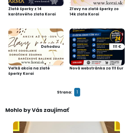
Zlaté šperky z 14
Zľavy na zlaté šperky zo
karátového zlata Korai
14k zlata Korai
Dohodou
111 €
Veľká akcia na zlaté
Nová webstránka za 111 Eur
šperky Korai
1
Strana:
Mohlo by Vás zaujímať