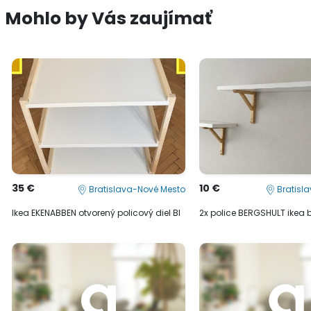
Mohlo by Vás zaujímať
35 €
10 €
Bratislava-Nové Mesto
Bratisl
Ikea EKENABBEN otvorený policový diel BI
2x police BERGSHULT ikea 