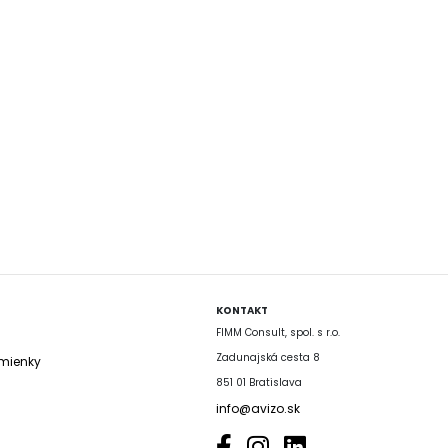
KONTAKT
FIMM Consult, spol. s r.o.
Zadunajská cesta 8
mienky
851 01 Bratislava
info@avizo.sk