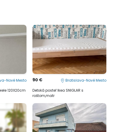
90 €
ava-Nové Mesto
Bratislava-Nové Mesto
biele 120X20cm
Detská posteľ Ikea SNIGLAR s
roštom,matr