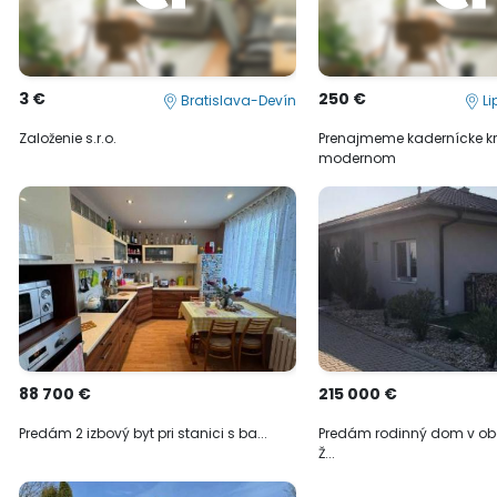
3 €
250 €
Bratislava-Devín
Li
Založenie s.r.o.
Prenajmeme kadernícke kr
modernom
88 700 €
215 000 €
Predám 2 izbový byt pri stanici s ba...
Predám rodinný dom v ob
Ž...