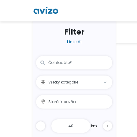
Filter
1
inzerát
-
+
km