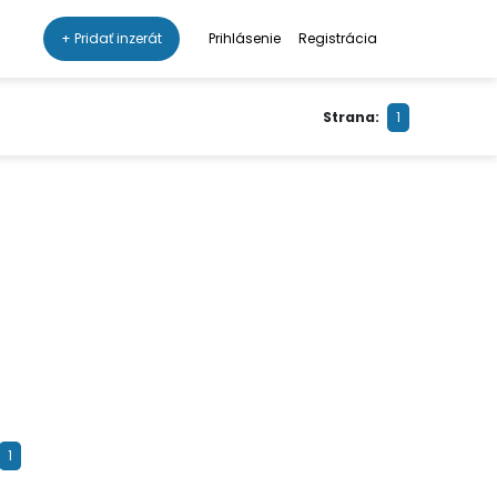
+ Pridať inzerát
Prihlásenie
Registrácia
Strana:
1
1