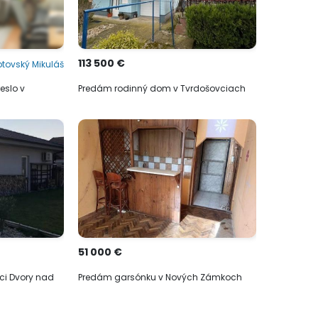
113 500 €
ptovský Mikuláš
eslo v
Predám rodinný dom v Tvrdošovciach
51 000 €
ci Dvory nad
Predám garsónku v Nových Zámkoch