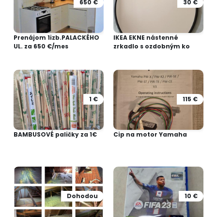
650 €
30 €
Prenájom 1izb.PALACKÉHO
IKEA EKNE nástenné
UL. za 650 €/mes
zrkadlo s ozdobným ko
1 €
115 €
BAMBUSOVÉ paličky za 1€
Cip na motor Yamaha
Dohodou
10 €