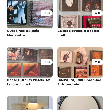
3 €
4 €
CDčka Nek a Alanis
CDčka slovenská a česká
Morissette
hudba
3 €
2 €
Cdčka Duff,Sex Pistols,Def
Cdčka Era, Paul Simon,Joe
Leppard a Led
Satriani,India