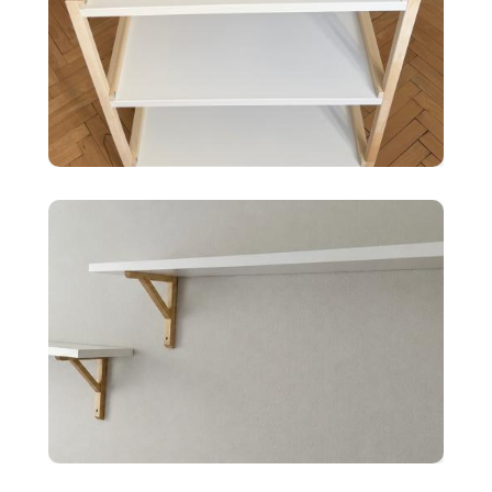
35 €
Ikea EKENABBEN otvorený
policový diel BI
10 €
2x police BERGSHULT ikea