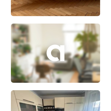
90 €
Detská posteľ Ikea SNIGLAR s
roštom,matr
3 €
Založenie s.r.o.