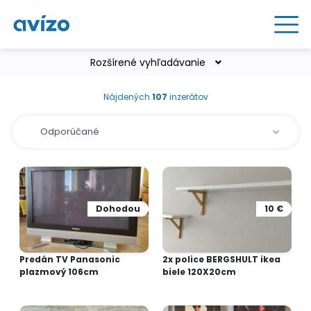
Rozšírené vyhľadávanie
Nájdených
107
inzerátov
Dohodou
10 €
Predán TV Panasonic
2x police BERGSHULT ikea
plazmový 106cm
biele 120X20cm