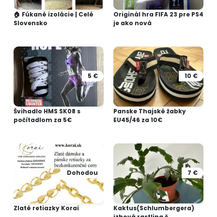
🏠 Fúkané izolácie | Celé
Originál hra FIFA 23 pre PS4
Slovensko
je ako nová
5 €
10 €
Švihadlo HMS SK08 s
Panske Thajské žabky
počítadlom za 5€
EU45/46 za 10€
Dohodou
7 €
Zlaté retiazky Korai
Kaktus(Schlumbergera)
izbová rastlina č.