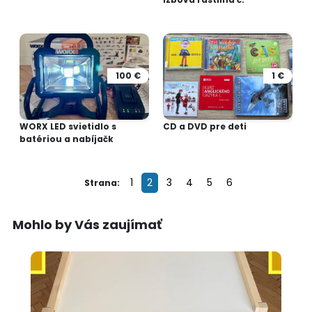
100 €
1 €
WORX LED svietidlo s
CD a DVD pre deti
batériou a nabíjačk
1
2
3
4
5
6
Strana:
Mohlo by Vás zaujímať