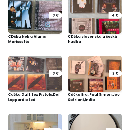
3 €
4 €
CDčka Nek a Alanis
CDčka slovenská a česká
Morissette
hudba
3 €
2 €
Cdčka Duff,Sex Pistols,Def
Cdčka Era, Paul Simon,Joe
Leppard a Led
Satriani,India