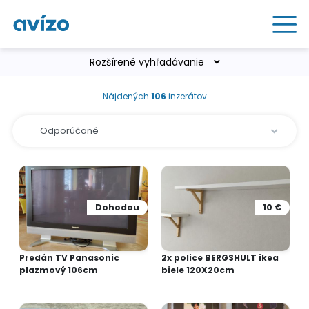
Rozšírené vyhľadávanie
Nájdených
106
inzerátov
Dohodou
10 €
Predán TV Panasonic
2x police BERGSHULT ikea
plazmový 106cm
biele 120X20cm