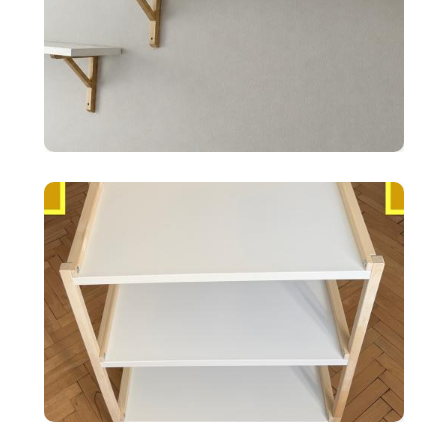
10 €
2x police BERGSHULT ikea
biele 120X20cm
35 €
Ikea EKENABBEN otvorený