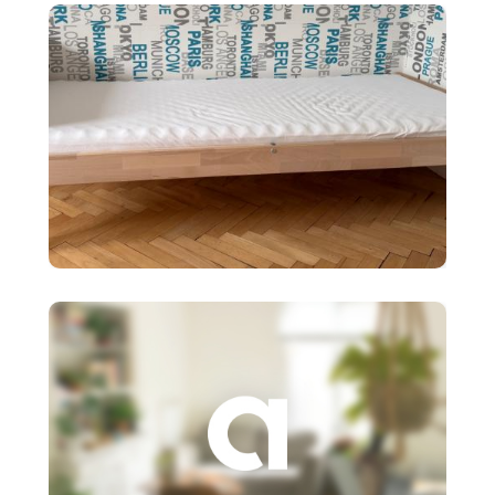
policový diel BI
90 €
Detská posteľ Ikea SNIGLAR s
roštom,matr