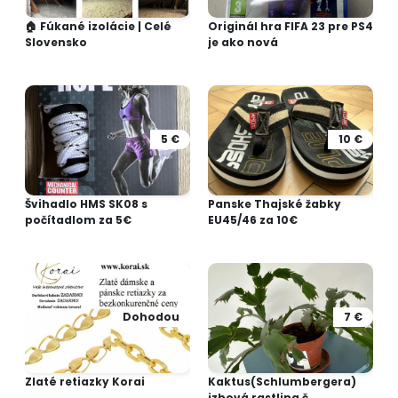
🏠 Fúkané izolácie | Celé
Originál hra FIFA 23 pre PS4
Slovensko
je ako nová
5 €
10 €
Švihadlo HMS SK08 s
Panske Thajské žabky
počítadlom za 5€
EU45/46 za 10€
Dohodou
7 €
Zlaté retiazky Korai
Kaktus(Schlumbergera)
izbová rastlina č.