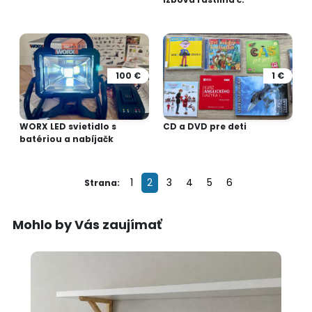
100 €
1 €
WORX LED svietidlo s
CD a DVD pre deti
batériou a nabíjačk
1
2
3
4
5
6
Strana:
Mohlo by Vás zaujímať