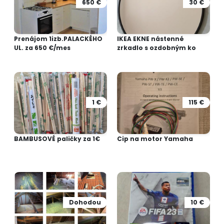
650 €
30 €
Prenájom 1izb.PALACKÉHO
IKEA EKNE nástenné
UL. za 650 €/mes
zrkadlo s ozdobným ko
1 €
115 €
BAMBUSOVÉ paličky za 1€
Cip na motor Yamaha
Dohodou
10 €