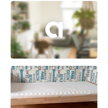
policový diel BI
3 €
Založenie s.r.o.