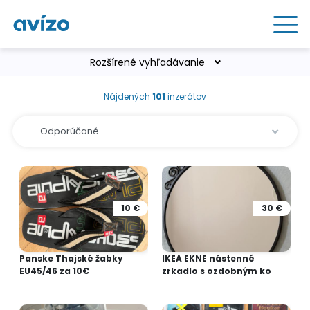
Rozšírené vyhľadávanie
Nájdených
101
inzerátov
10 €
30 €
Panske Thajské žabky
IKEA EKNE nástenné
EU45/46 za 10€
zrkadlo s ozdobným ko