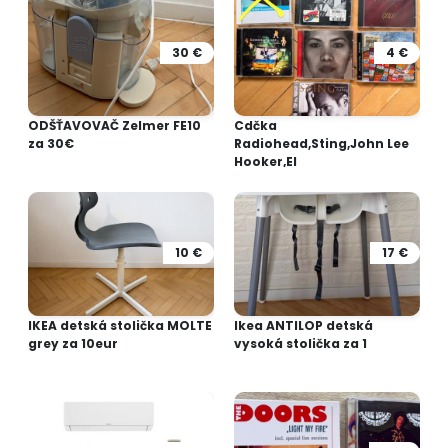
30 €
4 €
ODŠŤAVOVAČ Zelmer FE10
Cdčka
za 30€
Radiohead,Sting,John Lee
Hooker,El
10 €
17 €
IKEA detská stolička MOLTE
Ikea ANTILOP detská
grey za 10eur
vysoká stolička za 1