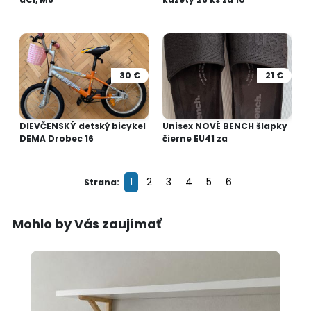
30 €
21 €
DIEVČENSKÝ detský bicykel
Unisex NOVÉ BENCH šlapky
DEMA Drobec 16
čierne EU41 za
1
2
3
4
5
6
Strana:
Mohlo by Vás zaujímať