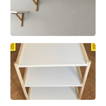
10 €
2x police BERGSHULT ikea
biele 120X20cm
35 €
Ikea EKENABBEN otvorený