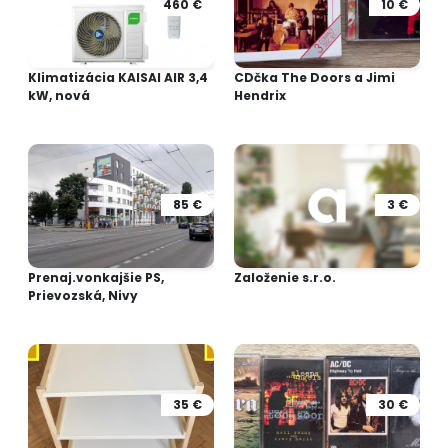
460 €
10 €
Klimatizácia KAISAI AIR 3,4
CDčka The Doors a Jimi
kW, nová
Hendrix
85 €
3 €
Prenaj.vonkajšie PS,
Založenie s.r.o.
Prievozská, Nivy
35 €
30 €