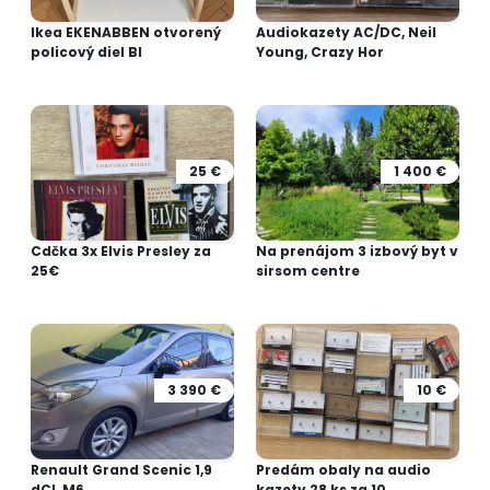
Ikea EKENABBEN otvorený
Audiokazety AC/DC, Neil
policový diel BI
Young, Crazy Hor
25 €
1 400 €
Cdčka 3x Elvis Presley za
Na prenájom 3 izbový byt v
25€
sirsom centre
3 390 €
10 €
Renault Grand Scenic 1,9
Predám obaly na audio
dCI, M6
kazety 28 ks za 10