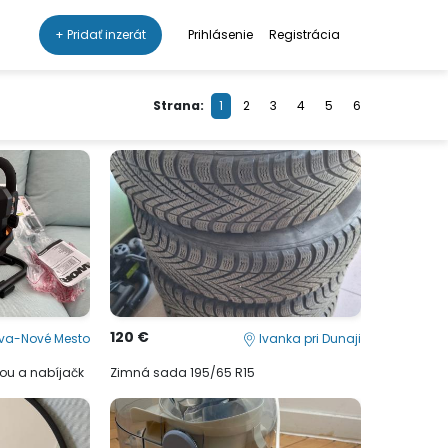
+ Pridať inzerát
Prihlásenie
Registrácia
Strana:
1
2
3
4
5
6
120 €
ava-Nové Mesto
Ivanka pri Dunaji
iou a nabíjačk
Zimná sada 195/65 R15