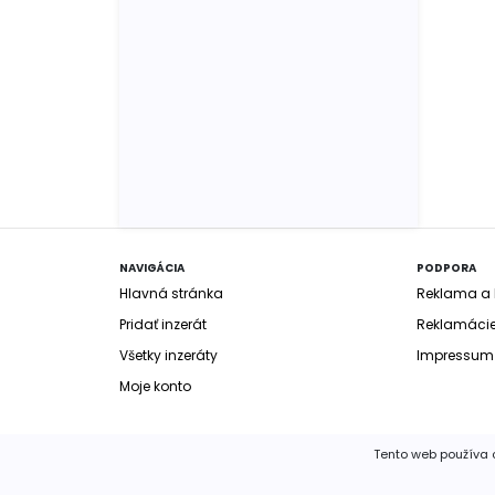
NAVIGÁCIA
PODPORA
Hlavná stránka
Reklama a b
Pridať inzerát
Reklamáci
Všetky inzeráty
Impressum
Moje konto
Tento web používa c
© 2020 FIMM Consult, spol. s r.o.
Všetky práva v