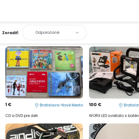
Zoradiť:
1 €
100 €
Bratislava-Nové Mesto
Bratisl
CD a DVD pre deti
WORX LED svietidlo s batér