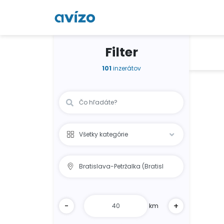
Filter
101
inzerátov
-
+
km