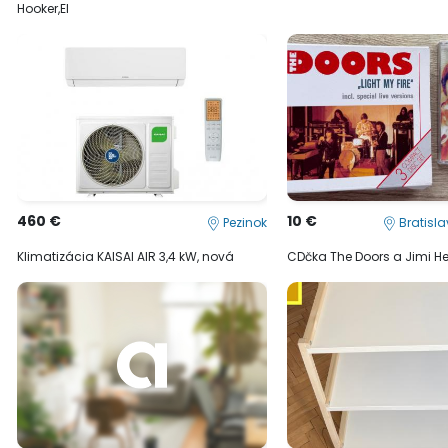
Hooker,El
460 €
10 €
Pezinok
Bratisl
Klimatizácia KAISAI AIR 3,4 kW, nová
CDčka The Doors a Jimi He