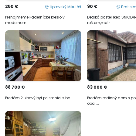
250 €
90 €
Liptovský Mikuláš
Bratisl
Prenajmeme kadernícke kreslo v
Detská posteľ Ikea SNIGLA
modernom
roštom,matr
88 700 €
83 000 €
Predám 2 izbový byt pri stanici s ba...
Predám rodinný dom s p
obci ...