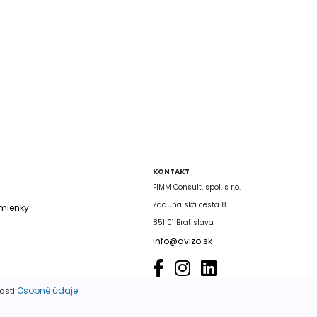
KONTAKT
FIMM Consult, spol. s r.o.
Zadunajská cesta 8
mienky
851 01 Bratislava
info@avizo.sk
Osobné údaje
časti
é výhradne so