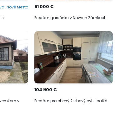
51 000 €
ava-Nové Mesto
R s
Predám garsónku v Nových Zámkoch
104 900 €
ozemkom v
Predám prerobený 2 izbový byt s balkó...