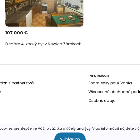
107 000 €
Predám 4 izbový byt v Nových Zámkoch
INFORMÁCIE
iznis partnerstvá
Podmienky používania
e
Všeobecné obchodné pod
Osobné údaje
ookies pre zlepšenie Vášho zážitku a účely analýzy. Viac informácií nájdete v 
yhradené. Publikovať a rozširovať akúkoľvek časť stránok je povolen
Súhlasím