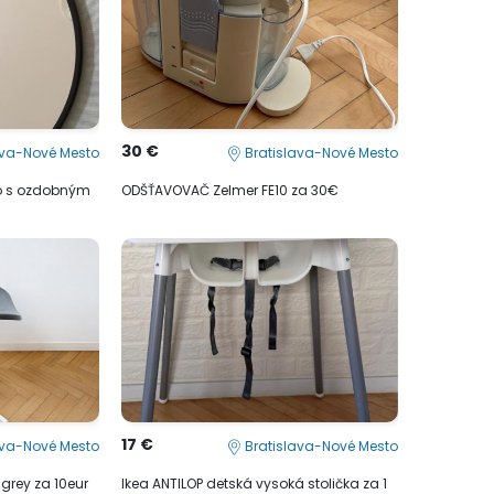
30 €
ava-Nové Mesto
Bratislava-Nové Mesto
lo s ozdobným
ODŠŤAVOVAČ Zelmer FE10 za 30€
17 €
ava-Nové Mesto
Bratislava-Nové Mesto
 grey za 10eur
Ikea ANTILOP detská vysoká stolička za 1