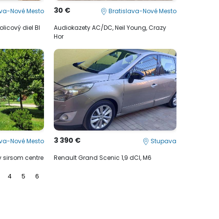
30 €
ava-Nové Mesto
Bratislava-Nové Mesto
licový diel BI
Audiokazety AC/DC, Neil Young, Crazy
Hor
3 390 €
ava-Nové Mesto
Stupava
v sirsom centre
Renault Grand Scenic 1,9 dCI, M6
4
5
6