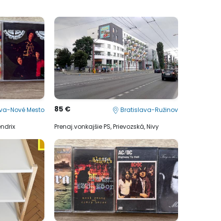
85 €
ava-Nové Mesto
Bratislava-Ružinov
ndrix
Prenaj.vonkajšie PS, Prievozská, Nivy