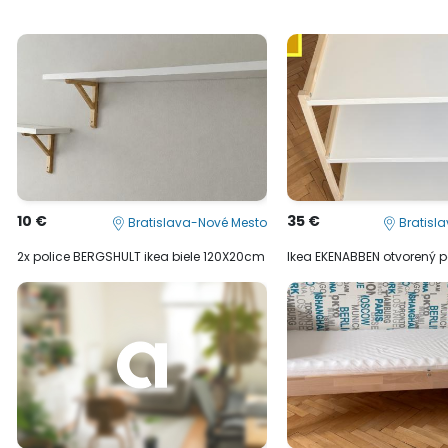
10 €
35 €
Bratislava-Nové Mesto
Bratisl
2x police BERGSHULT ikea biele 120X20cm
Ikea EKENABBEN otvorený po