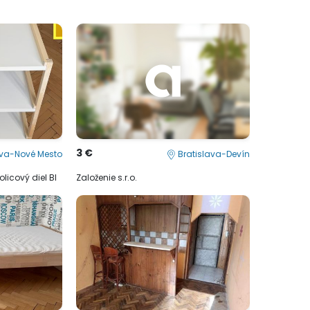
3 €
ava-Nové Mesto
Bratislava-Devín
licový diel BI
Založenie s.r.o.