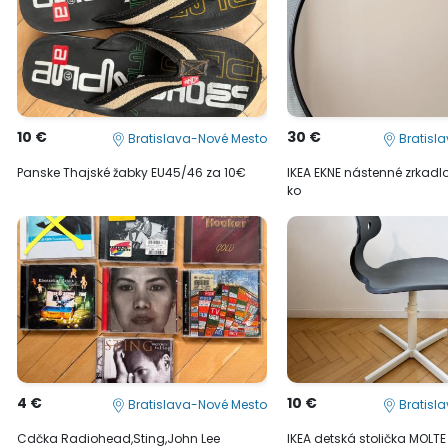
10 €
30 €
Bratislava-Nové Mesto
Bratisl
Panske Thajské žabky EU45/46 za 10€
IKEA EKNE nástenné zrkad
ko
4 €
10 €
Bratislava-Nové Mesto
Bratisl
Cdčka Radiohead,Sting,John Lee
IKEA detská stolička MOLTE