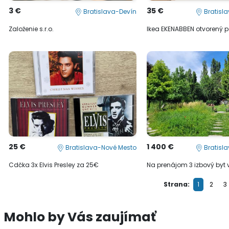
3 €
35 €
Bratislava-Devín
Bratisl
Založenie s.r.o.
Ikea EKENABBEN otvorený po
25 €
1 400 €
Bratislava-Nové Mesto
Bratisl
Cdčka 3x Elvis Presley za 25€
Na prenájom 3 izbový byt 
Strana:
1
2
3
Mohlo by Vás zaujímať