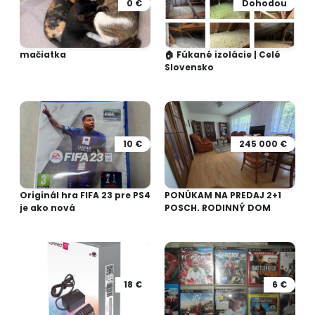
0 €
Dohodou
mačiatka
🏠 Fúkané izolácie | Celé
Slovensko
10 €
245 000 €
Originál hra FIFA 23 pre PS4
PONÚKAM NA PREDAJ 2+1
je ako nová
POSCH. RODINNÝ DOM
18 €
6 €