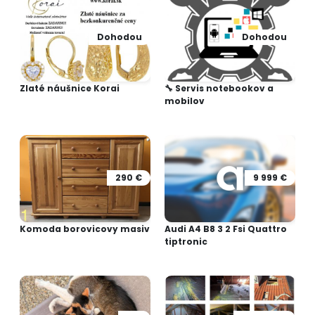
Dohodou
Dohodou
Zlaté náušnice Korai
🔧 Servis notebookov a
mobilov
290 €
9 999 €
Komoda borovicovy masiv
Audi A4 B8 3 2 Fsi Quattro
tiptronic