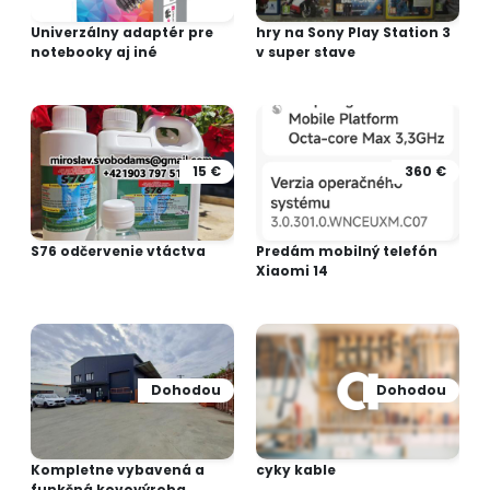
Univerzálny adaptér pre
hry na Sony Play Station 3
notebooky aj iné
v super stave
15 €
360 €
S76 odčervenie vtáctva
Predám mobilný telefón
Xiaomi 14
Dohodou
Dohodou
Kompletne vybavená a
cyky kable
funkčná kovovýroba