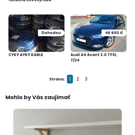
Dohodou
46 600 €
CYKY AYKY KABLE
Audi A4 Avant 2.0 TFSI,
7/24
1
2
3
Strana:
Mohlo by Vás zaujímať