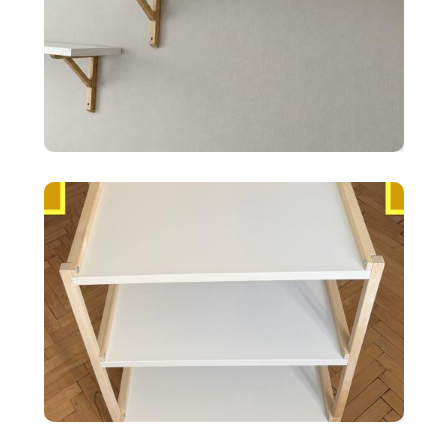
10 €
2x police BERGSHULT ikea
biele 120X20cm
35 €
Ikea EKENABBEN otvorený