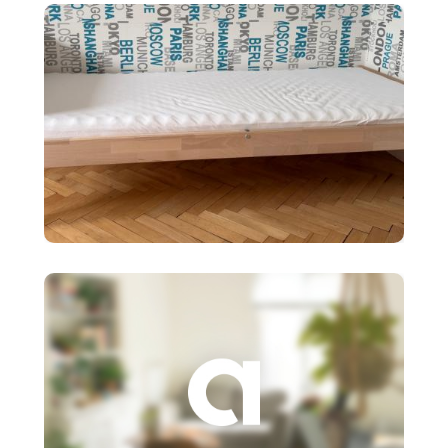
policový diel BI
90 €
Detská posteľ Ikea SNIGLAR s
roštom,matr