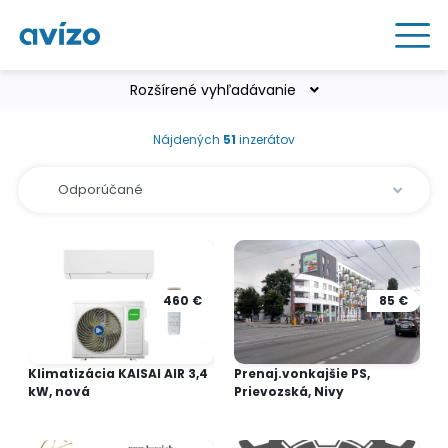
Rozšírené vyhľadávanie
Nájdených
51
inzerátov
460 €
85 €
Klimatizácia KAISAI AIR 3,4
Prenaj.vonkajšie PS,
kW, nová
Prievozská, Nivy