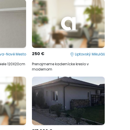
250 €
ava-Nové Mesto
Liptovský Mikuláš
biele 120X20cm
Prenajmeme kadernícke kreslo v
modernom