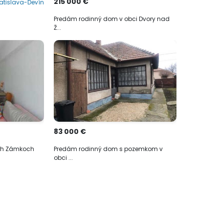
215 000 €
atislava-Devín
Predám rodinný dom v obci Dvory nad
Ž...
83 000 €
ch Zámkoch
Predám rodinný dom s pozemkom v
obci ...