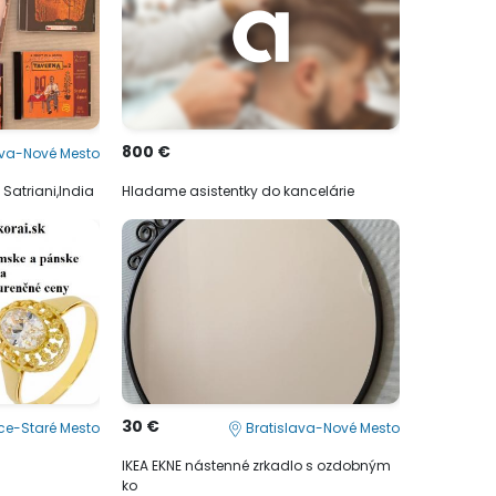
800 €
ava-Nové Mesto
Satriani,India
Hladame asistentky do kancelárie
30 €
ce-Staré Mesto
Bratislava-Nové Mesto
IKEA EKNE nástenné zrkadlo s ozdobným
ko