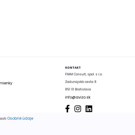
KONTAKT
FIMM Consult, spol. s r.o.
Zadunajská cesta 8
mienky
851 01 Bratislava
info@avizo.sk
Osobné údaje
časti
é výhradne so