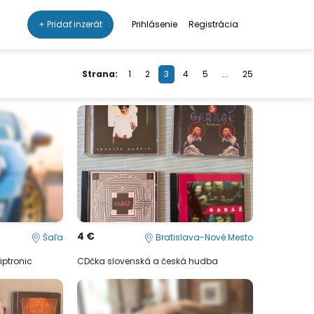
+ Pridať inzerát
Prihlásenie
Registrácia
Strana:
1
2
3
4
5
...
25
4 €
Šaľa
Bratislava-Nové Mesto
tiptronic
CDčka slovenská a česká hudba