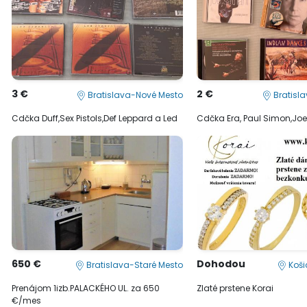
3 €
2 €
Bratislava-Nové Mesto
Bratisl
Cdčka Duff,Sex Pistols,Def Leppard a Led
Cdčka Era, Paul Simon,Joe 
650 €
Dohodou
Bratislava-Staré Mesto
Koši
Prenájom 1izb.PALACKÉHO UL. za 650
Zlaté prstene Korai
€/mes