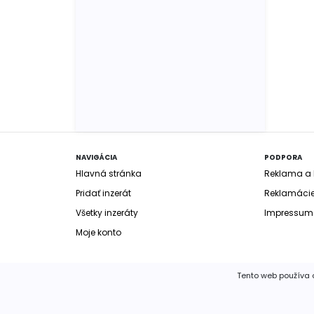
NAVIGÁCIA
PODPORA
Hlavná stránka
Reklama a b
Pridať inzerát
Reklamáci
Všetky inzeráty
Impressum
Moje konto
Tento web používa c
© 2020 FIMM Consult, spol. s r.o.
Všetky práva v