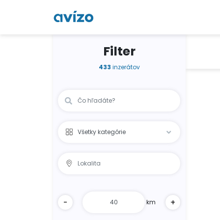
Filter
433
inzerátov
-
+
km