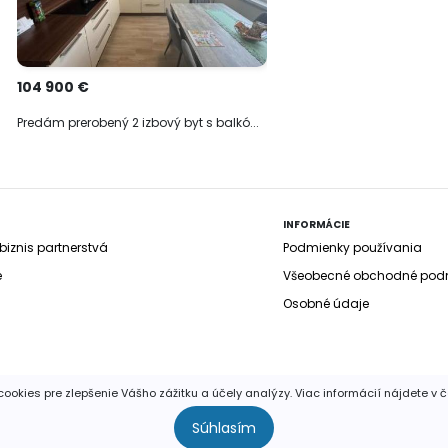
104 900 €
Predám prerobený 2 izbový byt s balkó...
INFORMÁCIE
iznis partnerstvá
Podmienky používania
e
Všeobecné obchodné pod
Osobné údaje
ookies pre zlepšenie Vášho zážitku a účely analýzy. Viac informácií nájdete v 
yhradené. Publikovať a rozširovať akúkoľvek časť stránok je povolen
Súhlasím
súhlasom