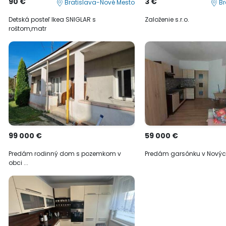
90 €
3 €
Bratislava-Nové Mesto
Br
Detská posteľ Ikea SNIGLAR s
Založenie s.r.o.
roštom,matr
99 000 €
59 000 €
Predám rodinný dom s pozemkom v
Predám garsónku v Nový
obci ...