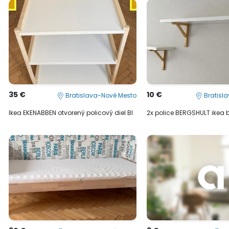
35 €
10 €
Bratislava-Nové Mesto
Bratisl
Ikea EKENABBEN otvorený policový diel BI
2x police BERGSHULT ikea 