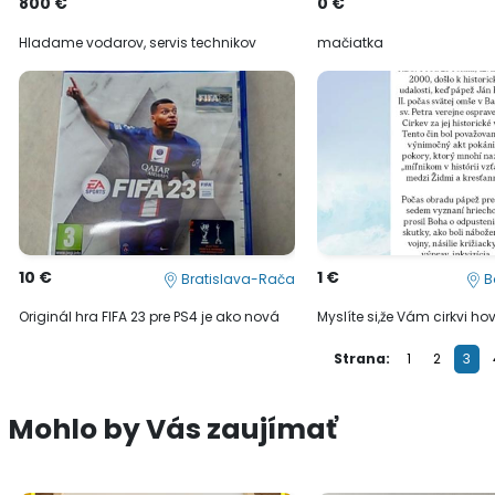
800 €
0 €
Hladame vodarov, servis technikov
mačiatka
10 €
1 €
Bratislava-Rača
B
Originál hra FIFA 23 pre PS4 je ako nová
Myslíte si,že Vám cirkvi ho
Strana:
1
2
3
Mohlo by Vás zaujímať