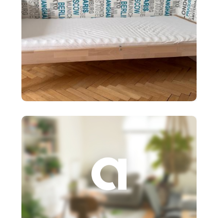
90 €
Detská posteľ Ikea SNIGLAR s
roštom,matr