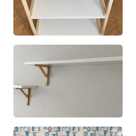
35 €
Ikea EKENABBEN otvorený
policový diel BI
10 €
2x police BERGSHULT ikea
biele 120X20cm