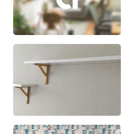
3 €
Založenie s.r.o.
10 €
2x police BERGSHULT ikea
biele 120X20cm