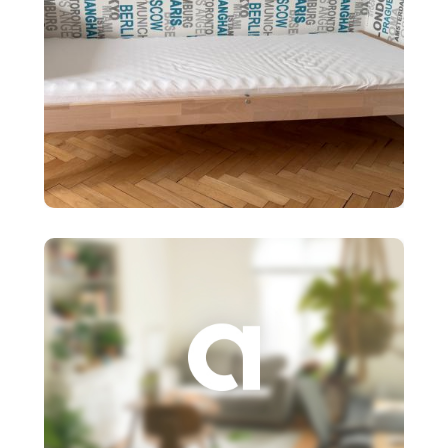
90 €
Detská posteľ Ikea SNIGLAR s
roštom,matr