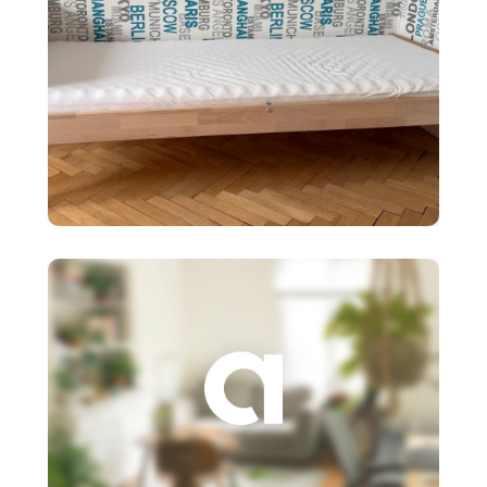
90 €
Detská posteľ Ikea SNIGLAR s
roštom,matr