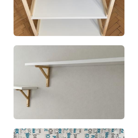
35 €
Ikea EKENABBEN otvorený
policový diel BI
10 €
2x police BERGSHULT ikea
biele 120X20cm