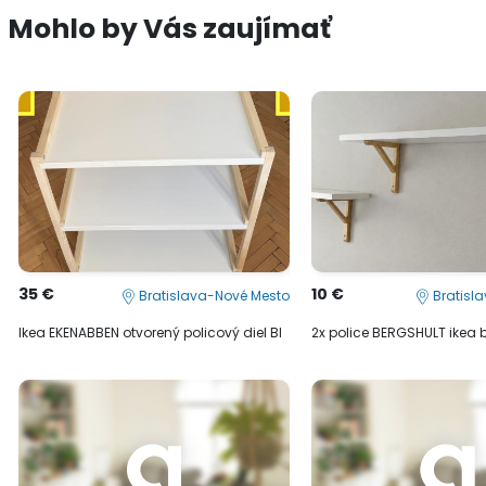
Mohlo by Vás zaujímať
35 €
10 €
Bratislava-Nové Mesto
Bratisl
Ikea EKENABBEN otvorený policový diel BI
2x police BERGSHULT ikea 