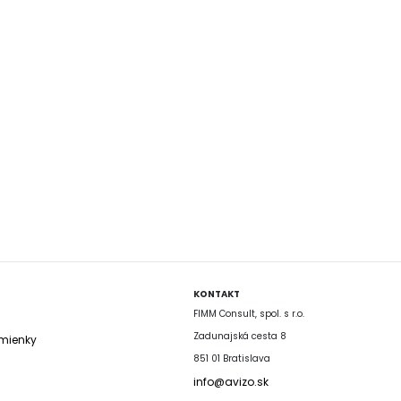
KONTAKT
FIMM Consult, spol. s r.o.
Zadunajská cesta 8
mienky
851 01 Bratislava
info@avizo.sk