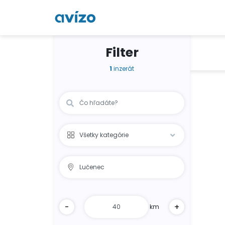
Filter
1
inzerát
-
+
km