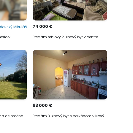
74 000 €
ptovský Mikuláš
eslo v
Predám tehlový 2 izbový byt v centre ...
93 000 €
a celoročné...
Predám 3 izbový byt s balkónom v Nový...