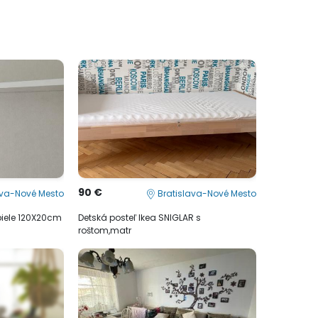
90 €
ava-Nové Mesto
Bratislava-Nové Mesto
biele 120X20cm
Detská posteľ Ikea SNIGLAR s
roštom,matr