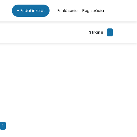
+ Pridať inzerát
Prihlásenie
Registrácia
Strana:
1
1