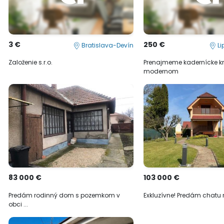
3 €
250 €
Bratislava-Devín
Li
Založenie s.r.o.
Prenajmeme kadernícke kr
modernom
83 000 €
103 000 €
Predám rodinný dom s pozemkom v
Exkluzívne! Predám chatu n
obci ...