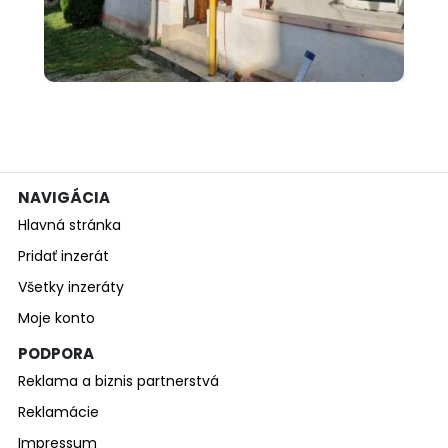
000 €
Predám rodinný dom s
pozemkom v obci ...
NAVIGÁCIA
Hlavná stránka
Pridať inzerát
Všetky inzeráty
Moje konto
PODPORA
Reklama a biznis partnerstvá
Reklamácie
Impressum