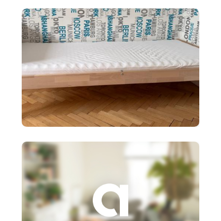
kreslo v modernom
90 €
Detská posteľ Ikea SNIGLAR s
roštom,matr