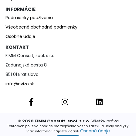
INFORMÁCIE
Podmienky používania
Všeobecné obchodné podmienky
Osobné údaje
KONTAKT
FIMM Consult, spol. s r.o.
Zadunajská cesta 8
851 01 Bratislava
info@avizo.sk
© 2020 FIMM Consult, spol. s r.o.
Všetky práva
vyhradené. Publikovať a rozširovať akúkoľvek časť
Tento web používa cookies pre zlepšenie Vášho zážitku a účely analýzy.
stránok je povolené výhradne so súhlasom
Osobné údaje
Viac informácií nájdete v časti