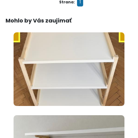
1
Strana:
Mohlo by Vás zaujímať
35 €
Ikea EKENABBEN otvorený
policový diel BI