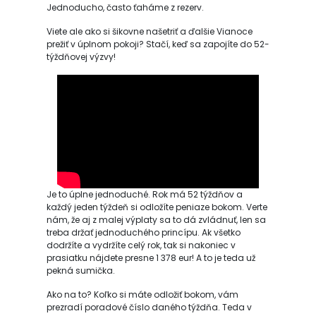
Jednoducho, často ťaháme z rezerv.
Viete ale ako si šikovne našetriť a ďalšie Vianoce
prežiť v úplnom pokoji? Stačí, keď sa zapojíte do 52-
týždňovej výzvy!
Je to úplne jednoduché. Rok má 52 týždňov a
každý jeden týždeň si odložíte peniaze bokom. Verte
nám, že aj z malej výplaty sa to dá zvládnuť, len sa
treba držať jednoduchého princípu. Ak všetko
dodržíte a vydržíte celý rok, tak si nakoniec v
prasiatku nájdete presne 1 378 eur! A to je teda už
pekná sumička.
Ako na to? Koľko si máte odložiť bokom, vám
prezradí poradové číslo daného týždňa. Teda v