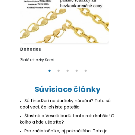
Dohodou
Dohodo
Zlaté retiazky Korai
Prívesky z 
Súvisiace články
Sú tínedžeri na darčeky nároční? Toto sú
cool veci, čo ich iste potešia
Šťastné a Veselé budú tento rok drahšie! O
koľko a kde ušetríte?
Pre začiatočníka, aj pokročilého. Toto je