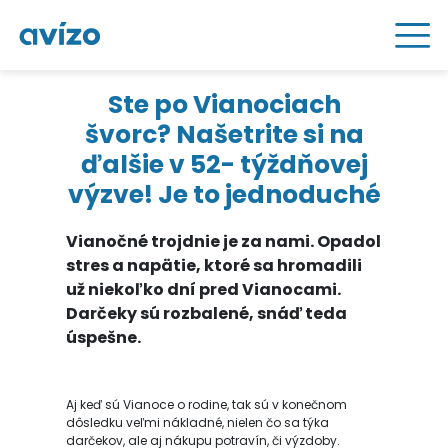
Ste po Vianociach
švorc? Našetrite si na
ďalšie v 52- týždňovej
výzve! Je to jednoduché
Vianočné trojdnie je za nami. Opadol
stres a napätie, ktoré sa hromadili
už niekoľko dní pred Vianocami.
Darčeky sú rozbalené, snáď teda
úspešne.
Aj keď sú Vianoce o rodine, tak sú v konečnom
dôsledku veľmi nákladné, nielen čo sa týka
darčekov, ale aj nákupu potravín, či výzdoby.