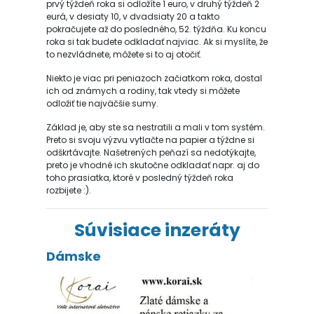
prvý týždeň roka si odložíte 1 euro, v druhý týždeň 2
eurá, v desiaty 10, v dvadsiaty 20 a takto
pokračujete až do posledného, 52. týždňa. Ku koncu
roka si tak budete odkladať najviac. Ak si myslíte, že
to nezvládnete, môžete si to aj otočiť.
Niekto je viac pri peniazoch začiatkom roka, dostal
ich od známych a rodiny, tak vtedy si môžete
odložiť tie najväčšie sumy.
Základ je, aby ste sa nestratili a mali v tom systém.
Preto si svoju výzvu vytlačte na papier a týždne si
odškrtávajte. Našetrených peňazí sa nedotýkajte,
preto je vhodné ich skutočne odkladať napr. aj do
toho prasiatka, ktoré v posledný týždeň roka
rozbijete :).
Súvisiace inzeráty
Dámske