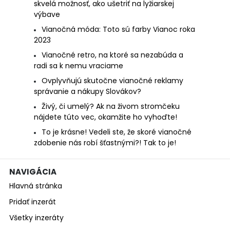
skvelá možnosť, ako ušetriť na lyžiarskej
výbave
Vianočná móda: Toto sú farby Vianoc roka
2023
Vianočné retro, na ktoré sa nezabúda a
radi sa k nemu vraciame
Ovplyvňujú skutočne vianočné reklamy
správanie a nákupy Slovákov?
Živý, či umelý? Ak na živom stromčeku
nájdete túto vec, okamžite ho vyhoďte!
To je krásne! Vedeli ste, že skoré vianočné
zdobenie nás robí šťastnými?! Tak to je!
NAVIGÁCIA
Hlavná stránka
Pridať inzerát
Všetky inzeráty