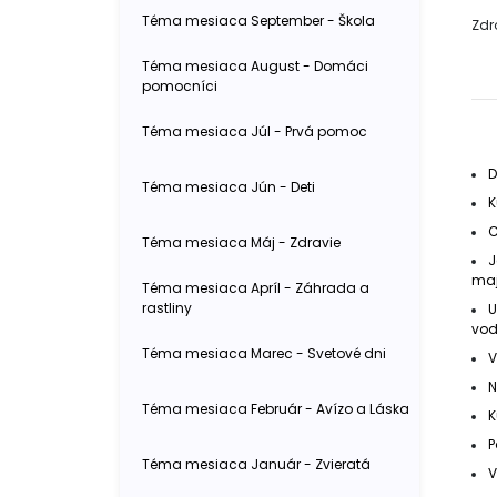
Téma mesiaca September - Škola
Zdr
Téma mesiaca August - Domáci
pomocníci
Téma mesiaca Júl - Prvá pomoc
D
Téma mesiaca Jún - Deti
K
C
Téma mesiaca Máj - Zdravie
J
maj
Téma mesiaca Apríl - Záhrada a
rastliny
U
vod
Téma mesiaca Marec - Svetové dni
V
N
Téma mesiaca Február - Avízo a Láska
K
P
Téma mesiaca Január - Zvieratá
V