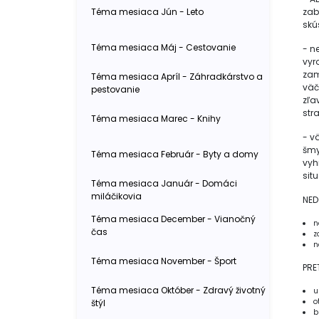
Téma mesiaca Jún - Leto
zab
skú
Téma mesiaca Máj - Cestovanie
- n
vyr
zam
Téma mesiaca Apríl - Záhradkárstvo a
väč
pestovanie
zľa
stra
Téma mesiaca Marec - Knihy
- v
šmy
Téma mesiaca Február - Byty a domy
vyh
situ
Téma mesiaca Január - Domáci
miláčikovia
NED
Téma mesiaca December - Vianočný
n
čas
z
n
Téma mesiaca November - Šport
PRE
Téma mesiaca Október - Zdravý životný
u
o
štýl
b