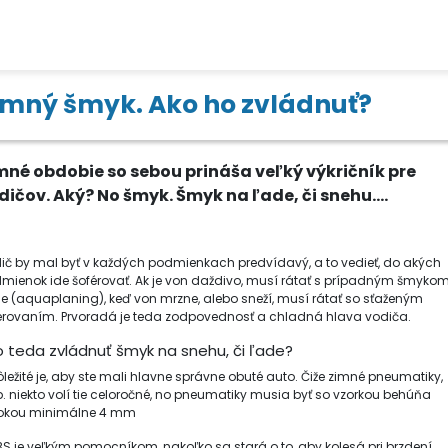
imný šmyk. Ako ho zvládnuť?
mné obdobie so sebou prináša veľký výkričník pre
dičov. Aký? No šmyk. Šmyk na ľade, či snehu....
ič by mal byť v každých podmienkach predvídavý, a to vedieť, do akých
mienok ide šoférovať. Ak je von daždivo, musí rátať s prípadným šmyko
e (aquaplaning), keď von mrzne, alebo sneží, musí rátať so sťaženým
érovaním. Prvoradá je teda zodpovednosť a chladná hlava vodiča.
 teda zvládnuť šmyk na snehu, či ľade?
ôležité je, aby ste mali hlavne správne obuté auto. Čiže zimné pneumatiky,
p. niekto volí tie celoročné, no pneumatiky musia byť so vzorkou behúňa
okou minimálne 4 mm
BS je veľkým pomocníkom, nakoľko sa stará o to, aby kolesá pri brzdení