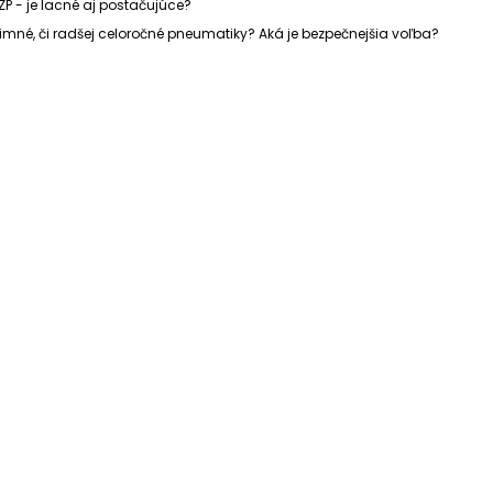
ZP - je lacné aj postačujúce?
imné, či radšej celoročné pneumatiky? Aká je bezpečnejšia voľba?