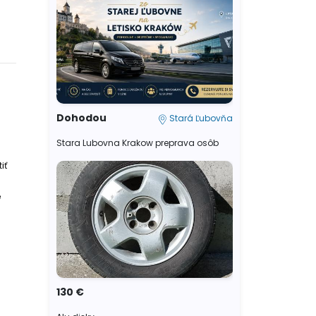
Dohodou
Stará Ľubovňa
Stara Lubovna Krakow preprava osôb
iť
e
130 €