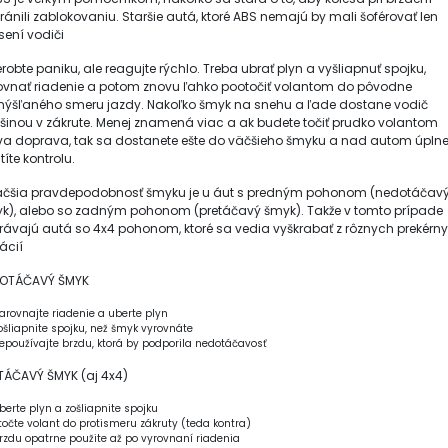
ránili zablokovaniu. Staršie autá, ktoré ABS nemajú by mali šoférovať len
sení vodiči
erobte paniku, ale reagujte rýchlo. Treba ubrať plyn a vyšliapnuť spojku,
ovnať riadenie a potom znovu ľahko pootočiť volantom do pôvodne
ýšľaného smeru jazdy. Nakoľko šmyk na snehu a ľade dostane vodič
šinou v zákrute. Menej znamená viac a ak budete točiť prudko volantom
va doprava, tak sa dostanete ešte do väčšieho šmyku a nad autom úpln
títe kontrolu.
äčšia pravdepodobnosť šmyku je u áut s predným pohonom (nedotáčav
k), alebo so zadným pohonom (pretáčavý šmyk). Takže v tomto prípade
rávajú autá so 4x4 pohonom, ktoré sa vedia vyškrabať z rôznych prekérn
ácií
OTÁČAVÝ ŠMYK
arovnajte riadenie a uberte plyn
ošliapnite spojku, než šmyk vyrovnáte
epoužívajte brzdu, ktorá by podporila nedotáčavosť
TÁČAVÝ ŠMYK (aj 4x4)
berte plyn a zošliapnite spojku
točte volant do protismeru zákruty (teda kontra)
rzdu opatrne použite až po vyrovnaní riadenia