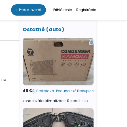
+ Pridať inzerát
Prihlásenie
Registrácia
Ostatné (auto)
m na
45 €
Bratislava-Podunajské Biskupice
kondenzátor klimatizácie Renault clio