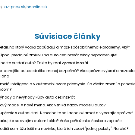
oj:
az-pneu.sk
,
hnonline.sk
Súvisiace články
etail, na ktorý vodiči zabúdajú a môže spôsobiť nemalé problémy. Aký?
úpno-predajnú zmluvu na auto cez inzerát nikdy nepodceňujte!
hcete predať auto? Takto by mal vyzerať inzerát
e lacnejšia autosedačka menej bezpečná? Ako správne vybrať a nezaplat
land
melá inteligencia v automobilovom priemysle. Čo všetko zmení a prinesi
ičom?
ýhody a nevýhody kúpy auta cez inzerát
ový model = nové meno. Ako vzniká názov modelu auta?
upčenie s autodielmi. Nenechajte sa lacno oklamať a vyberajte správne!
arkujete so svojím autom takto? Vaša peňaženka čoskoro zaplače
odiči sa môžu tešiť na novinku, ktorá ich zbaví "jednej pokuty". Na akú?