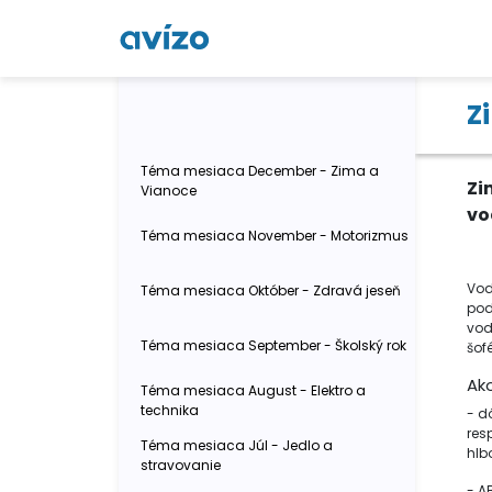
Z
Téma mesiaca December - Zima a
Zi
Vianoce
vo
Téma mesiaca November - Motorizmus
Vod
Téma mesiaca Október - Zdravá jeseň
pod
vod
Téma mesiaca September - Školský rok
šof
Ako
Téma mesiaca August - Elektro a
technika
- d
res
Téma mesiaca Júl - Jedlo a
hlb
stravovanie
- A