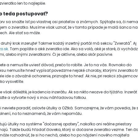
zvieratko len to najlepšie.
o teda postupovať?
prv sa snažte ísť po vlastnej osi priateľov a známych. Spýtajte sa, či nema
jem o zvieratko. Musíme však uznať, že v tomto prípade je malá šanca na
ech. Ale stať sa môže.
 druhý krok inzerujte! Takmer každý inzertný portál má sekciu "Zvieratá". Aj
zo.sk
. Tam popíšte o aké zvieratko ide. Ako sa volá, aké je staré, či vychád
mi, alebo inými zvieratkami. Či je aktívne, alebo skôr pasívne.
ete a nemusíte uviesť dôvod, prečo to robíte. Je to na vás. Rovnako do
isu nemusíte hneď vypísať povedzme nejaké choroby, ktorými zvieratko tr
le ide o závažné ochorenie, priznajte to hneď. Ak nie, pri reakcii záujemcov
ko vysvetlíte.
je však dôležité, je kadencia inzerátu. Ak sa nikto neozve do týždňa. Inzerát
žte a vytvorte nový s inou náhľadovou fotkou.
si neviete poradiť, oslovte útulky a OZtká. Samozrejme, že vám povedia, že 
plnení, no to neznamená, že vám nepomôžu.
stujú útulky na systéme "dočasnej opatery", nakoľko oni reálne priestory
ajú. Takže budú hľadať človeka, ktorý si dočasne zvieratko vezme. Ten čl
môže rozhodnúť, že si ho nechá, alebo ho po nájdení nového majiteľa