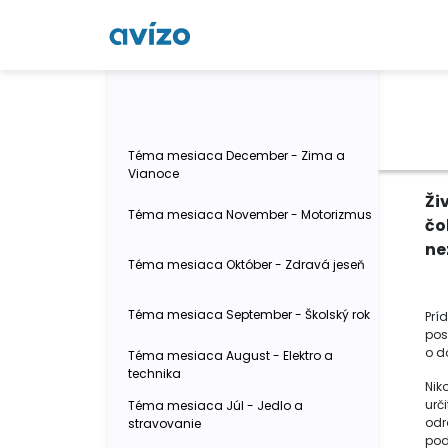
Téma mesiaca December - Zima a
Vianoce
Ži
Téma mesiaca November - Motorizmus
čo
ne
Téma mesiaca Október - Zdravá jeseň
Téma mesiaca September - Školský rok
Príd
pos
o d
Téma mesiaca August - Elektro a
technika
Nik
urč
Téma mesiaca Júl - Jedlo a
odr
stravovanie
podo