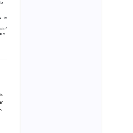
že
.
. Je
sieť
ii a
ie
eň
o