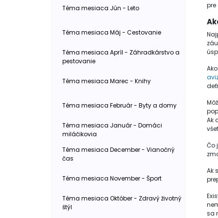
pre 
Téma mesiaca Jún - Leto
Ak
Téma mesiaca Máj - Cestovanie
Naj
záu
úsp
Téma mesiaca Apríl - Záhradkárstvo a
pestovanie
Ako
avi
Téma mesiaca Marec - Knihy
deť
Môž
Téma mesiaca Február - Byty a domy
pop
Ak a
Téma mesiaca Január - Domáci
všet
miláčikovia
Čo 
Téma mesiaca December - Vianočný
zma
čas
Ak 
Téma mesiaca November - Šport
pre
Exi
Téma mesiaca Október - Zdravý životný
nem
štýl
sa 