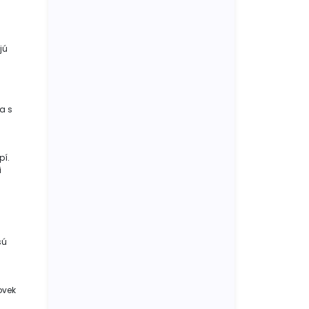
jú
za s
pí.
i
sú
ovek