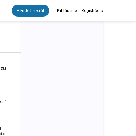
+ Pridať inzerát
Prihlásenie
Registrácia
azu
vosť
o
a
íte