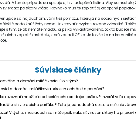
vzdá. V tomto prípade sa spisuje aj tzv. adopčná listina. Aby sa nestalo, 
 zvieratko po týždni vrátia. Rovnako musíte zaplatiť aj adopčný poplatok
venujúce sa najdúchom, vám tiež pomôžu. Inzerujú na sociálnych sieťach
 dôležité podotknúť, žeby nemali inzerovať nevykastrované zvieratká. Takže
ajte s tým, že ak nemáte mačku, či psíka vykastrovaného, tak to budete mu
iť, alebo zaplatiť kastráciu, ktorú zariadi OZtko. Je to všetko na komunikác
ote.
Súvisiace články
adváha a domáci miláčikovia. Čo s tým?
ovid a domáci miláčikovia. Ako ich ochrániť a pomôcť?
ko rozoznať množiteľa od seriózneho predajcu psíkov? Inzerát veľa napov
ľadáte si zvieracieho parťáka? Toto je jednoduchá cesta a riešenie zárov
ozor! V týchto mesiacoch sa môže psík nakaziť vírusom, ktorý ho pripraví 
t