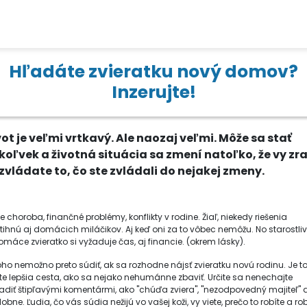
Hľadáte zvieratku nový domov?
Inzerujte!
vot je veľmi vrtkavý. Ale naozaj veľmi. Môže sa stať
koľvek a životná situácia sa zmení natoľko, že vy zr
zvládate to, čo ste zvládali do nejakej zmeny.
e choroba, finančné problémy, konflikty v rodine. Žiaľ, niekedy riešenia
tihnú aj domácich miláčikov. Aj keď oni za to vôbec nemôžu. No starostli
omáce zvieratko si vyžaduje čas, aj financie. (okrem lásky).
oho nemožno preto súdiť, ak sa rozhodne nájsť zvieratku novú rodinu. Je t
ite lepšia cesta, ako sa nejako nehumánne zbaviť. Určite sa nenechajte
adiť štipľavými komentármi, ako "chúďa zviera", "nezodpovedný majiteľ" 
bne. Ľudia, čo vás súdia nežijú vo vašej koži, vy viete, prečo to robíte a rob