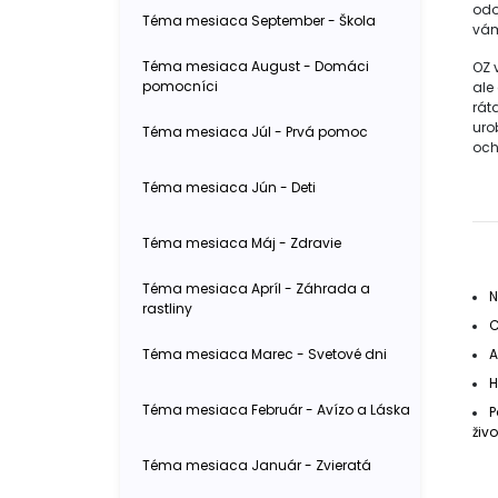
odo
Téma mesiaca September - Škola
vám
Téma mesiaca August - Domáci
OZ 
pomocníci
ale
rát
urob
Téma mesiaca Júl - Prvá pomoc
och
Téma mesiaca Jún - Deti
Téma mesiaca Máj - Zdravie
Téma mesiaca Apríl - Záhrada a
N
rastliny
C
Téma mesiaca Marec - Svetové dni
A
H
Téma mesiaca Február - Avízo a Láska
P
živo
Téma mesiaca Január - Zvieratá